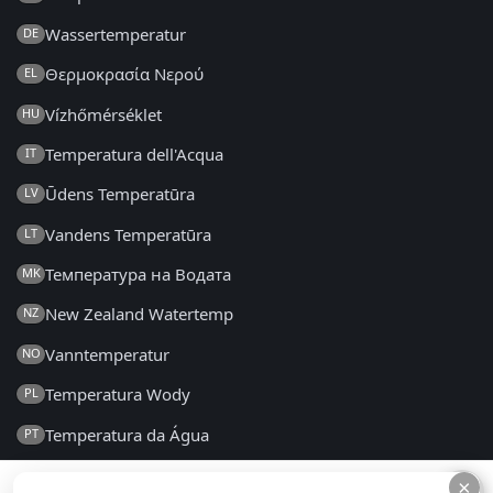
Wassertemperatur
DE
Θερμοκρασία Νερού
EL
Vízhőmérséklet
HU
Temperatura dell'Acqua
IT
Ūdens Temperatūra
LV
Vandens Temperatūra
LT
Температура на Водата
MK
New Zealand Watertemp
NZ
Vanntemperatur
NO
Temperatura Wody
PL
Temperatura da Água
PT
Temperatura Apei
RO
×
×