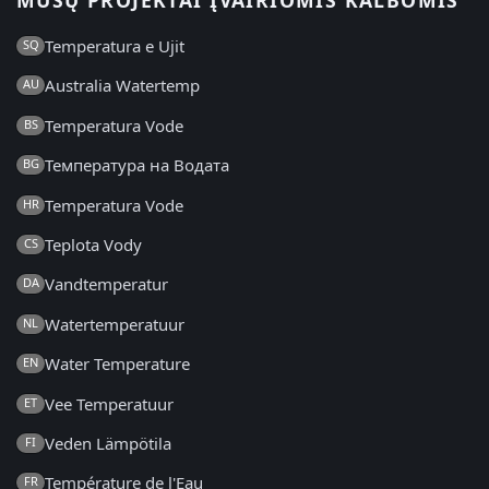
Temperatura e Ujit
SQ
Australia Watertemp
AU
Temperatura Vode
BS
Температура на Водата
BG
Temperatura Vode
HR
Teplota Vody
CS
Vandtemperatur
DA
Watertemperatuur
NL
Water Temperature
EN
Vee Temperatuur
ET
Veden Lämpötila
FI
Température de l'Eau
FR