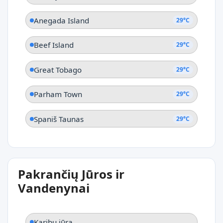
Anegada Island
29°C
Beef Island
29°C
Great Tobago
29°C
Parham Town
29°C
Spaniš Taunas
29°C
Pakrančių Jūros ir
Vandenynai
Karibų jūra