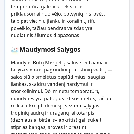
temperatūra gali šiek tiek skirtis
priklausomai nuo vėjo, potvynių ir srovės,
taip pat vietinių įlankų ir koralinių rifų
poveikio, tačiau bendras vaizdas yra
nuolatinis šilumos diapazonas.
Maudymosi Sąlygos
Maudytis Britų Mergelių salose leidžiama ir
tai yra viena iš pagrindinių turistinių veiklų —
salos siūlo smėlėtus paplūdimius, saugias
įlankas, skaidrų vandenį nardymui ir
snorkelinimui. Dėl minėtų temperatūrų
maudynės yra patogios ištisus metus, tačiau
reikia atkreipti dėmesį į sezono sąlygas:
tropinių audrų ir uraganų laikotarpis
(dažniausiai birželis–lapkritis) gali sukelti
stiprias bangas, sroves ir prastinti