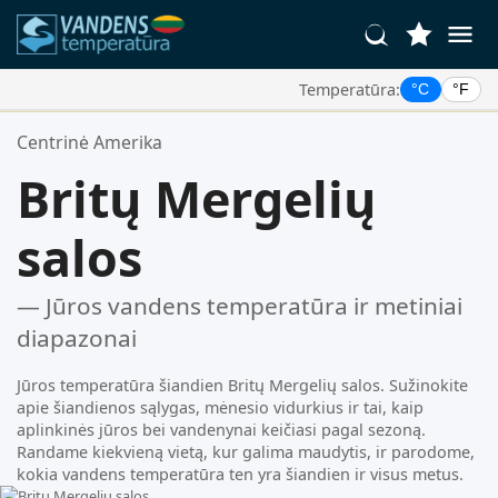
Temperatūra:
°C
°F
Jūsų Mėgstamiausios Vietos:
Centrinė Amerika
Jūsų mėgstamiausių sąrašas yra tuščias.
Britų Mergelių
salos
— Jūros vandens temperatūra ir metiniai
diapazonai
Jūros temperatūra šiandien Britų Mergelių salos. Sužinokite
apie šiandienos sąlygas, mėnesio vidurkius ir tai, kaip
aplinkinės jūros bei vandenynai keičiasi pagal sezoną.
Randame kiekvieną vietą, kur galima maudytis, ir parodome,
kokia vandens temperatūra ten yra šiandien ir visus metus.