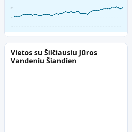
29°
28°
27°
Vietos su Šilčiausiu Jūros
Vandeniu Šiandien