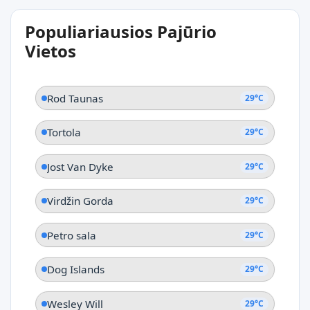
29°C
Populiariausios Pajūrio
Spaniš Taunas
Vietos
Rod Taunas
29°C
Tortola
29°C
Jost Van Dyke
29°C
Virdžin Gorda
29°C
Petro sala
29°C
Dog Islands
29°C
Wesley Will
29°C