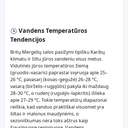
Vandens Temperatūros
Tendencijos
Britų Mergelių salos pasižymi tipišku Karibų
klimatu ir šiltu jūros vandeniu visus metus.
Vidutinės jūros temperatūros žiemą
(gruodis–vasaris) paprastai svyruoja apie 25–
26 °C, pavasarį (kovas–gegužė) 26–28 °C,
vasarą (birželis–rugpjūtis) pakyla iki maždaug
28–30 °C, o rudenį (rugsėjis–lapkritis) išlieka
apie 27–29 °C. Tokie temperatūrų diapazonai
reiškia, kad vanduo praktiškai visuomet yra
šiltas ir malonus maudynėms, o
sezoniškumas nėra toks aštrus kaip
šiauriniuose regionuose. Vandens