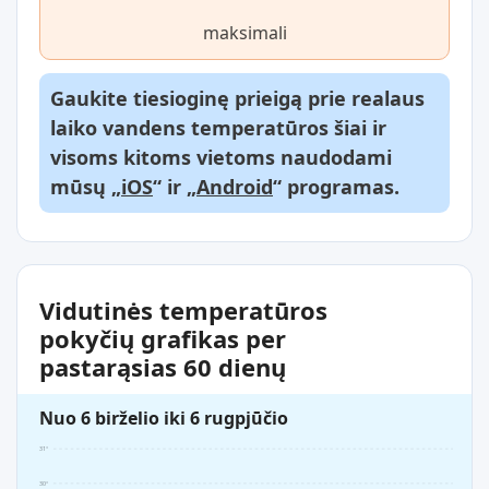
maksimali
Gaukite tiesioginę prieigą prie realaus
laiko vandens temperatūros šiai ir
visoms kitoms vietoms naudodami
mūsų „
iOS
“ ir „
Android
“ programas.
Vidutinės temperatūros
pokyčių grafikas per
pastarąsias 60 dienų
Nuo 6 birželio iki 6 rugpjūčio
31°
30°