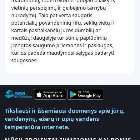
matomumą, todėl rekomenduojama laikytis
vietinių perspėjimų ir gelbėjimo tarnybų
nurodymų. Taip pat verta saugotis
potencialių povandeninių rifų, seklių vietų ir
kartais pasitaikančių jūros dumblių ar
medūzų; daugelyje turistinių paplūdimių
įrengtos saugumo priemonės ir paslaugos,
kurios padeda maudymosi sąlygas padaryti
saugesnes.
Tiksliausi ir išsamiausi duomenys apie jūrų,
vandenynų, ežerų ir upių vandens
temperatūrą internete.
MŪSŲ PROJEKTAI ĮVAIRIOMIS KALBOMIS