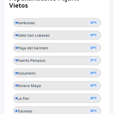
La Penita de Jaltemba
Vietos
Najaritas
Kankunas
30°C
Kabo San Lukasas
30°C
Plaja del Karmen
30°C
Puerto Penasco
31°C
Kosumelis
30°C
Riviera Maya
30°C
La Paz
30°C
Tulumas
30°C