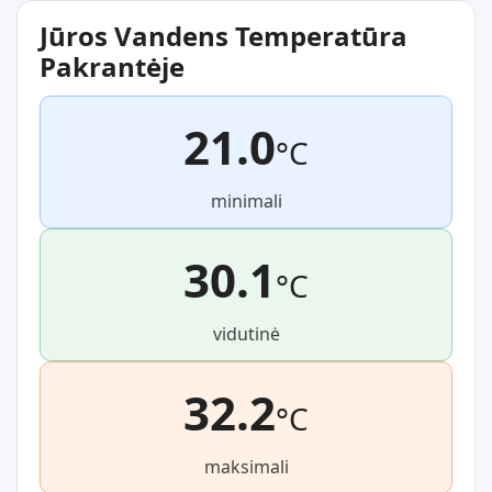
Jūros Vandens Temperatūra
Pakrantėje
21.0
°C
minimali
30.1
°C
vidutinė
32.2
°C
maksimali