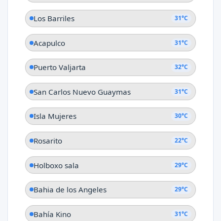
Los Barriles
31°C
Acapulco
31°C
Puerto Valjarta
32°C
San Carlos Nuevo Guaymas
31°C
Isla Mujeres
30°C
Rosarito
22°C
Holboxo sala
29°C
Bahia de los Angeles
29°C
Bahía Kino
31°C