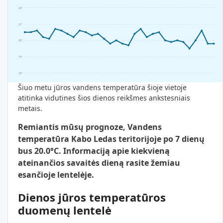
22°
21°
20°
19°
18°
Šiuo metu jūros vandens temperatūra šioje vietoje
atitinka vidutines šios dienos reikšmes ankstesniais
metais.
Remiantis mūsų prognoze, Vandens
temperatūra Kabo Ledas teritorijoje po 7 dienų
bus 20.0°C. Informaciją apie kiekvieną
ateinančios savaitės dieną rasite žemiau
esančioje lentelėje.
Dienos jūros temperatūros
duomenų lentelė