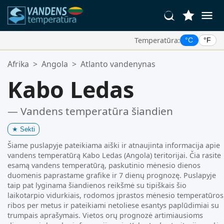
Temperatūra:
°C
°F
Jūsų Mėgstamiausios Vietos:
Afrika
>
Angola
>
Atlanto vandenynas
Jūsų mėgstamiausių sąrašas yra tuščias.
Kabo Ledas
— Vandens temperatūra šiandien
★
Sekti
Šiame puslapyje pateikiama aiški ir atnaujinta informacija apie
vandens temperatūrą Kabo Ledas (Angola) teritorijai. Čia rasite
esamą vandens temperatūrą, paskutinio mėnesio dienos
duomenis paprastame grafike ir 7 dienų prognozę. Puslapyje
taip pat lyginama šiandienos reikšmė su tipiškais šio
laikotarpio vidurkiais, rodomos įprastos mėnesio temperatūros
ribos per metus ir pateikiami netoliese esantys paplūdimiai su
trumpais aprašymais. Vietos orų prognozė artimiausioms