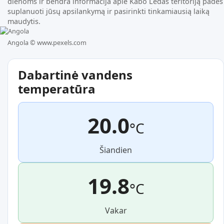
dienoms ir bendra informacija apie Kabo Ledas teritoriją padės
suplanuoti jūsų apsilankymą ir pasirinkti tinkamiausią laiką
maudytis.
Angola ©
www.pexels.com
Dabartinė vandens
temperatūra
20.0
°C
Šiandien
19.8
°C
Vakar