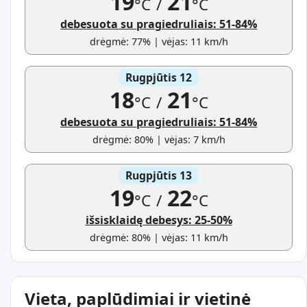
19
21
°C
/
°C
debesuota su pragiedruliais: 51-84%
drėgmė: 77% | vėjas: 11 km/h
Rugpjūtis 12
18
21
°C
/
°C
debesuota su pragiedruliais: 51-84%
drėgmė: 80% | vėjas: 7 km/h
Rugpjūtis 13
19
22
°C
/
°C
išsisklaidę debesys: 25-50%
drėgmė: 80% | vėjas: 11 km/h
Vieta, paplūdimiai ir vietinė