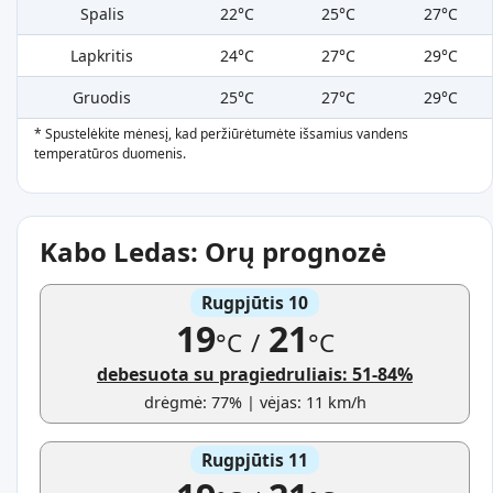
Spalis
22°C
25°C
27°C
Lapkritis
24°C
27°C
29°C
Gruodis
25°C
27°C
29°C
* Spustelėkite mėnesį, kad peržiūrėtumėte išsamius vandens
temperatūros duomenis.
Kabo Ledas: Orų prognozė
Rugpjūtis 10
19
21
°C
/
°C
debesuota su pragiedruliais: 51-84%
drėgmė: 77% | vėjas: 11 km/h
Rugpjūtis 11