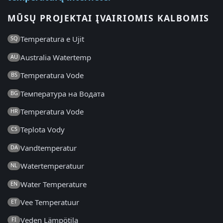
MŪSŲ PROJEKTAI ĮVAIRIOMIS KALBOMIS
Temperatura e Ujit
SQ
Australia Watertemp
AU
Temperatura Vode
BS
Температура на Водата
BG
Temperatura Vode
HR
Teplota Vody
CS
Vandtemperatur
DA
Watertemperatuur
NL
Water Temperature
EN
Vee Temperatuur
ET
Veden Lämpötila
FI