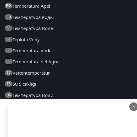
Temperatura Apei
RO
Температура воды
RU
Температура Воде
SR
Teplota Vody
SK
Temperatura Vode
SL
Temperatura del Agua
ES
Vattentemperatur
SV
Su Sıcaklığı
TR
Температура Води
UK
×
×
2014 - 2026 © lt.seatemperature.net – Visos teisės
saugomos
DUK
|
Bendrosios Sąlygos
|
Privatumo Politika
|
Kontaktai