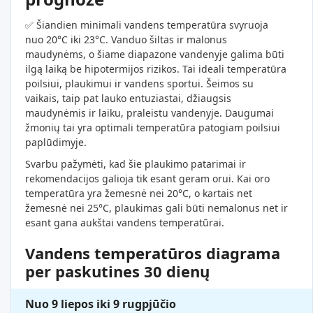
✅ Šiandien minimali vandens temperatūra svyruoja
nuo 20°C iki 23°C. Vanduo šiltas ir malonus
maudynėms, o šiame diapazone vandenyje galima būti
ilgą laiką be hipotermijos rizikos. Tai ideali temperatūra
poilsiui, plaukimui ir vandens sportui. Šeimos su
vaikais, taip pat lauko entuziastai, džiaugsis
maudynėmis ir laiku, praleistu vandenyje. Daugumai
žmonių tai yra optimali temperatūra patogiam poilsiui
paplūdimyje.
Svarbu pažymėti, kad šie plaukimo patarimai ir
rekomendacijos galioja tik esant geram orui. Kai oro
temperatūra yra žemesnė nei 20°C, o kartais net
žemesnė nei 25°C, plaukimas gali būti nemalonus net ir
esant gana aukštai vandens temperatūrai.
Vandens temperatūros diagrama
per paskutines 30 dienų
Nuo 9 liepos iki 9 rugpjūčio