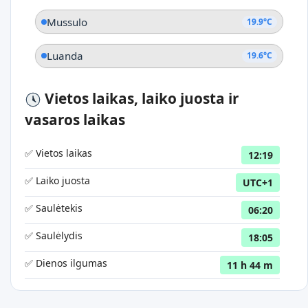
Mussulo
19.9°C
Luanda
19.6°C
Vietos laikas, laiko juosta ir
vasaros laikas
✅ Vietos laikas
12:19
✅ Laiko juosta
UTC+1
✅ Saulėtekis
06:20
✅ Saulėlydis
18:05
✅ Dienos ilgumas
11 h 44 m