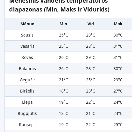
Mėnesinis vandens temperatūros
diapazonas (Min, Maks ir Vidurkis)
Mėnuo
Min
Vid
Mak
Sausis
25°C
28°C
30°C
Vasaris
25°C
28°C
31°C
Kovas
26°C
29°C
31°C
Balandis
26°C
28°C
30°C
Gegužė
21°C
25°C
29°C
Birželis
18°C
23°C
27°C
Liepa
19°C
22°C
24°C
Rugpjūtis
18°C
21°C
24°C
Rugsėjis
19°C
22°C
25°C