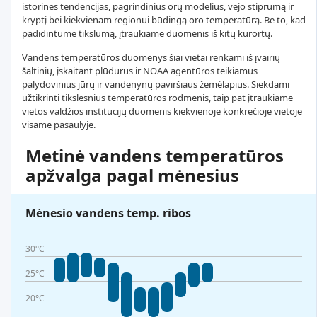
istorines tendencijas, pagrindinius orų modelius, vėjo stiprumą ir
kryptį bei kiekvienam regionui būdingą oro temperatūrą. Be to, kad
padidintume tikslumą, įtraukiame duomenis iš kitų kurortų.
Vandens temperatūros duomenys šiai vietai renkami iš įvairių
šaltinių, įskaitant plūdurus ir NOAA agentūros teikiamus
palydovinius jūrų ir vandenynų paviršiaus žemėlapius. Siekdami
užtikrinti tikslesnius temperatūros rodmenis, taip pat įtraukiame
vietos valdžios institucijų duomenis kiekvienoje konkrečioje vietoje
visame pasaulyje.
Metinė vandens temperatūros
apžvalga pagal mėnesius
Mėnesio vandens temp. ribos
30°C
25°C
20°C