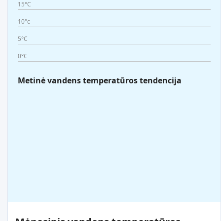
15°C
10°c
5°C
0°C
Metinė vandens temperatūros tendencija