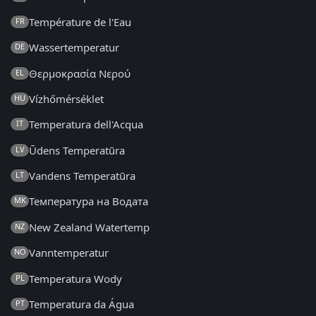
Température de l'Eau
FR
Wassertemperatur
DE
Θερμοκρασία Νερού
EL
Vízhőmérséklet
HU
Temperatura dell'Acqua
IT
Ūdens Temperatūra
LV
Vandens Temperatūra
LT
Температура на Водата
MK
New Zealand Watertemp
NZ
Vanntemperatur
NO
Temperatura Wody
PL
Temperatura da Água
PT