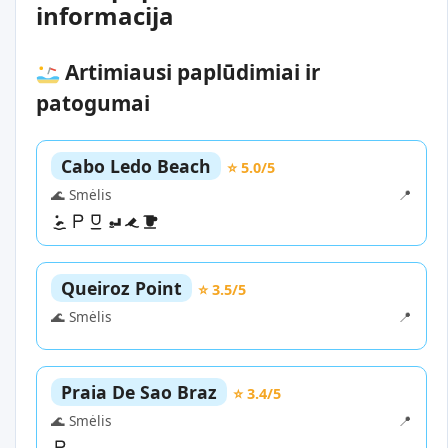
informacija
Artimiausi paplūdimiai ir
patogumai
Cabo Ledo Beach
⭐ 5.0/5
🌊 Smėlis
📍
Queiroz Point
⭐ 3.5/5
🌊 Smėlis
📍
Praia De Sao Braz
⭐ 3.4/5
🌊 Smėlis
📍