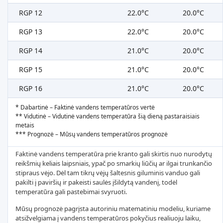
RGP 12
22.0°C
20.0°C
RGP 13
22.0°C
20.0°C
RGP 14
21.0°C
20.0°C
RGP 15
21.0°C
20.0°C
RGP 16
21.0°C
20.0°C
* Dabartinė – Faktinė vandens temperatūros vertė
** Vidutinė – Vidutinė vandens temperatūra šią dieną pastaraisiais
metais
*** Prognozė – Mūsų vandens temperatūros prognozė
Faktinė vandens temperatūra prie kranto gali skirtis nuo nurodytų
reikšmių keliais laipsniais, ypač po smarkių liūčių ar ilgai trunkančio
stipraus vėjo. Dėl tam tikrų vėjų šaltesnis giluminis vanduo gali
pakilti į paviršių ir pakeisti saulės įšildytą vandenį, todėl
temperatūra gali pastebimai svyruoti.
Mūsų prognozė pagrįsta autoriniu matematiniu modeliu, kuriame
atsižvelgiama į vandens temperatūros pokyčius realiuoju laiku,