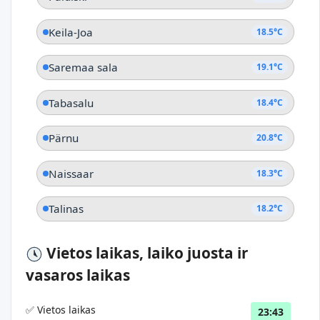
Keila-Joa
18.5°C
Saremaa sala
19.1°C
Tabasalu
18.4°C
Pärnu
20.8°C
Naissaar
18.3°C
Talinas
18.2°C
Vietos laikas, laiko juosta ir
vasaros laikas
✅ Vietos laikas
23:43