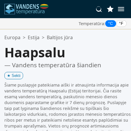
Temperatūra:
°C
°F
Jūsų Mėgstamiausios Vietos:
Europa
>
Estija
>
Baltijos jūra
Jūsų mėgstamiausių sąrašas yra tuščias.
Haapsalu
— Vandens temperatūra šiandien
★
Sekti
Šiame puslapyje pateikiama aiški ir atnaujinta informacija apie
vandens temperatūrą Haapsalu (Estija) teritorijai. Čia rasite
esamą vandens temperatūrą, paskutinio mėnesio dienos
duomenis paprastame grafike ir 7 dienų prognozę. Puslapyje
taip pat lyginama šiandienos reikšmė su tipiškais šio
laikotarpio vidurkiais, rodomos įprastos mėnesio temperatūros
ribos per metus ir pateikiami netoliese esantys paplūdimiai su
trumpais aprašymais. Vietos orų prognozė artimiausioms