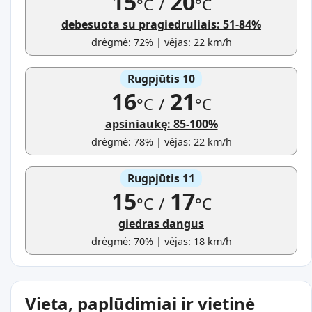
15
20
°C
/
°C
debesuota su pragiedruliais: 51-84%
drėgmė: 72% | vėjas: 22 km/h
Rugpjūtis 10
16
21
°C
/
°C
apsiniaukę: 85-100%
drėgmė: 78% | vėjas: 22 km/h
Rugpjūtis 11
15
17
°C
/
°C
giedras dangus
drėgmė: 70% | vėjas: 18 km/h
Vieta, paplūdimiai ir vietinė