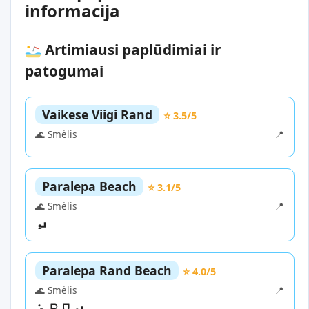
informacija
Artimiausi paplūdimiai ir
patogumai
Vaikese Viigi Rand
⭐ 3.5/5
🌊 Smėlis
📍
Paralepa Beach
⭐ 3.1/5
🌊 Smėlis
📍
Paralepa Rand Beach
⭐ 4.0/5
🌊 Smėlis
📍