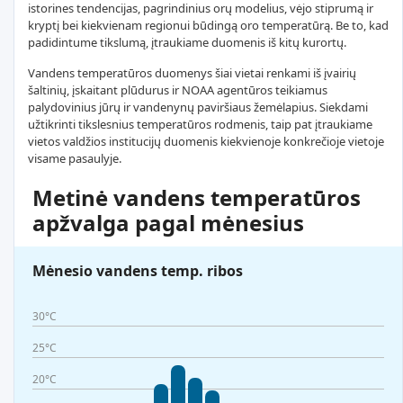
istorines tendencijas, pagrindinius orų modelius, vėjo stiprumą ir
kryptį bei kiekvienam regionui būdingą oro temperatūrą. Be to, kad
padidintume tikslumą, įtraukiame duomenis iš kitų kurortų.
Vandens temperatūros duomenys šiai vietai renkami iš įvairių
šaltinių, įskaitant plūdurus ir NOAA agentūros teikiamus
palydovinius jūrų ir vandenynų paviršiaus žemėlapius. Siekdami
užtikrinti tikslesnius temperatūros rodmenis, taip pat įtraukiame
vietos valdžios institucijų duomenis kiekvienoje konkrečioje vietoje
visame pasaulyje.
Metinė vandens temperatūros
apžvalga pagal mėnesius
Mėnesio vandens temp. ribos
30°C
25°C
20°C