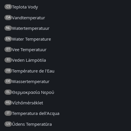
Teplota Vody
CS
Vandtemperatur
DA
Watertemperatuur
NL
Water Temperature
EN
Vee Temperatuur
ET
Veden Lämpötila
FI
Température de l'Eau
FR
Wassertemperatur
DE
Θερμοκρασία Νερού
EL
Vízhőmérséklet
HU
Temperatura dell'Acqua
IT
Ūdens Temperatūra
LV