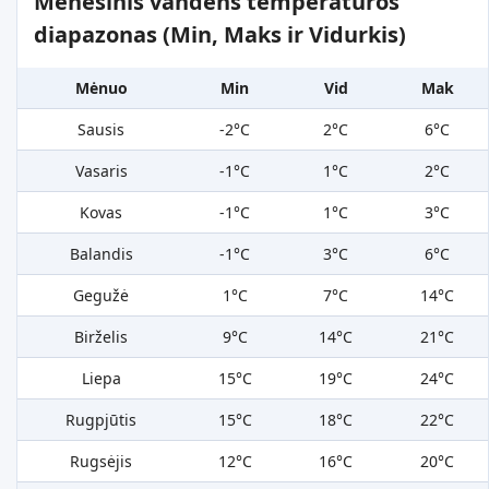
Mėnesinis vandens temperatūros
diapazonas (Min, Maks ir Vidurkis)
Mėnuo
Min
Vid
Mak
Sausis
-2°C
2°C
6°C
Vasaris
-1°C
1°C
2°C
Kovas
-1°C
1°C
3°C
Balandis
-1°C
3°C
6°C
Gegužė
1°C
7°C
14°C
Birželis
9°C
14°C
21°C
Liepa
15°C
19°C
24°C
Rugpjūtis
15°C
18°C
22°C
Rugsėjis
12°C
16°C
20°C