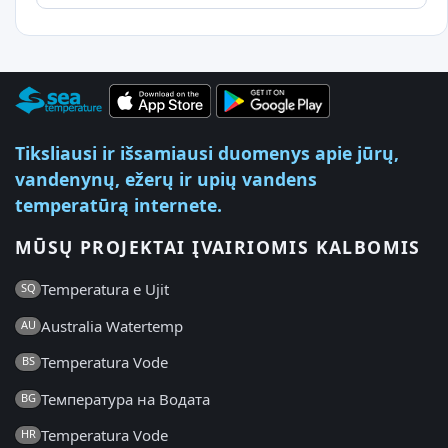
Tiksliausi ir išsamiausi duomenys apie jūrų,
vandenynų, ežerų ir upių vandens
temperatūrą internete.
MŪSŲ PROJEKTAI ĮVAIRIOMIS KALBOMIS
Temperatura e Ujit
SQ
Australia Watertemp
AU
Temperatura Vode
BS
Температура на Водата
BG
Temperatura Vode
HR