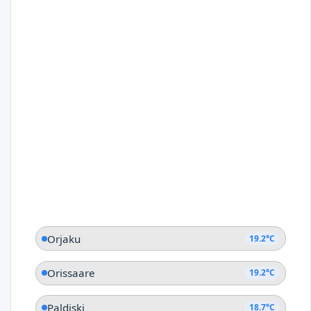
Orjaku
19.2°C
Orissaare
19.2°C
Paldiski
18.7°C