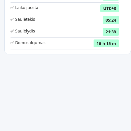
✅ Laiko juosta
UTC+3
✅ Saulėtekis
05:24
✅ Saulėlydis
21:39
✅ Dienos ilgumas
16 h 15 m