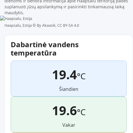
dienoms ir bendra informacija apie Haapsalu teritoriją padės
suplanuoti jūsų apsilankymą ir pasirinkti tinkamiausią laiką
maudytis.
Haapsalu, Estija ©
By Akaasik, CC BY-SA 4.0
Dabartinė vandens
temperatūra
19.4
°C
Šiandien
19.6
°C
Vakar