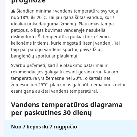
⚠️ Šiandien minimali vandens temperatūra svyruoja
nuo 18°C iki 20°C. Tai jau gana šiltas vanduo, kuris
idealiai tinka daugumai žmonių. Plaukimas tampa
patogus, o ilgas buvimas vandenyje nesukelia
diskomforto. Ši temperatūra puikiai tinka šeimos
kelionėms ir tiems, kurie mėgsta šiltesnį vandenį. Tai
taip pat patogu vandens sportui, pavyzdžiui,
banglenčių sportui ar plaukimui.
Svarbu pažymėti, kad šie plaukimo patarimai ir
rekomendacijos galioja tik esant geram orui. Kai oro
temperatūra yra žemesnė nei 20°C, o kartais net
žemesnė nei 25°C, plaukimas gali būti nemalonus net ir
esant gana aukštai vandens temperatūrai.
Vandens temperatūros diagrama
per paskutines 30 dienų
Nuo 7 liepos iki 7 rugpjūčio
22°