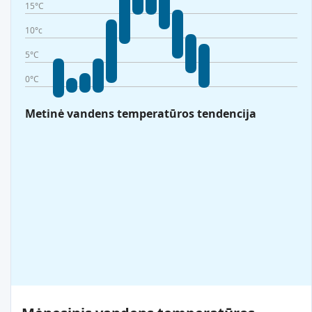
15°C
10°c
5°C
0°C
Metinė vandens temperatūros tendencija