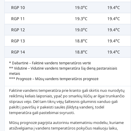
RGP 10
19.0°C
19.4°C
RGP 11
19.3°C
19.4°C
RGP 12
19.0°C
19.4°C
RGP 13
18.8°C
19.4°C
RGP 14
18.8°C
19.4°C
* Dabartinė – Faktinė vandens temperatūros vertė
** Vidutinė – Vidutinė vandens temperatūra šią dieną pastaraisiais
metais
*** Prognozė – Mūsų vandens temperatūros prognozė
Faktinė vandens temperatūra prie kranto gali skirtis nuo nurodytų
reikšmių keliais laipsniais, ypač po smarkių liūčių ar ilgai trunkančio
stipraus vėjo. Dėl tam tikrų vėjų šaltesnis giluminis vanduo gali
pakilti į paviršių ir pakeisti saulės įšildytą vandenį, todėl
temperatūra gali pastebimai svyruoti.
Mūsų prognozė pagrįsta autoriniu matematiniu modeliu, kuriame
atsižvelgiama į vandens temperatūros pokyčius realiuoju laiku,