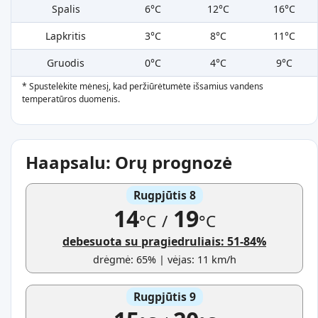
Spalis
6°C
12°C
16°C
Lapkritis
3°C
8°C
11°C
Gruodis
0°C
4°C
9°C
* Spustelėkite mėnesį, kad peržiūrėtumėte išsamius vandens
temperatūros duomenis.
Haapsalu: Orų prognozė
Rugpjūtis 8
14
19
°C
/
°C
debesuota su pragiedruliais: 51-84%
drėgmė: 65% | vėjas: 11 km/h
Rugpjūtis 9