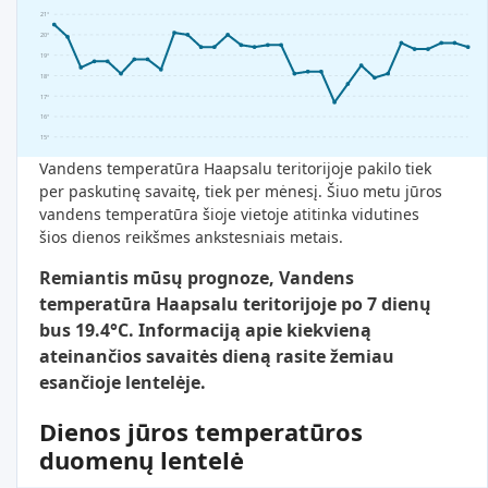
21°
20°
19°
18°
17°
16°
15°
Vandens temperatūra Haapsalu teritorijoje pakilo tiek
per paskutinę savaitę, tiek per mėnesį. Šiuo metu jūros
vandens temperatūra šioje vietoje atitinka vidutines
šios dienos reikšmes ankstesniais metais.
Remiantis mūsų prognoze, Vandens
temperatūra Haapsalu teritorijoje po 7 dienų
bus 19.4°C. Informaciją apie kiekvieną
ateinančios savaitės dieną rasite žemiau
esančioje lentelėje.
Dienos jūros temperatūros
duomenų lentelė