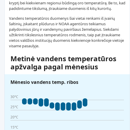
kryptį bei kiekvienam regionui būdingą oro temperatūrą. Be to, kad
padidintume tikslumą, įtraukiame duomenis iš kitų kurortų.
Vandens temperatūros duomenys šiai vietai renkami iš įvairių
šaltinių, įskaitant plūdurus ir NOAA agentūros teikiamus
palydovinius jūrų ir vandenynų paviršiaus žemėlapius. Siekdami
užtikrinti tikslesnius temperatūros rodmenis, taip pat įtraukiame
vietos valdžios institucijų duomenis kiekvienoje konkrečioje vietoje
visame pasaulyje.
Metinė vandens temperatūros
apžvalga pagal mėnesius
Mėnesio vandens temp. ribos
30°C
25°C
20°C
15°C