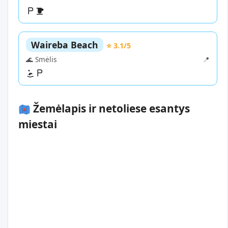
Waireba Beach
⭐ 3.1/5
🌊 Smėlis
📍
Žemėlapis ir netoliese esantys
miestai