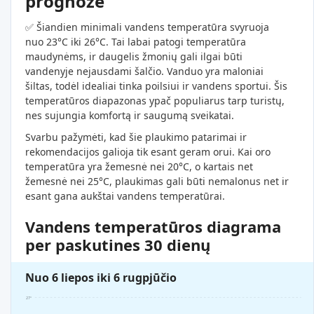
prognozė
✅ Šiandien minimali vandens temperatūra svyruoja
nuo 23°C iki 26°C. Tai labai patogi temperatūra
maudynėms, ir daugelis žmonių gali ilgai būti
vandenyje nejausdami šalčio. Vanduo yra maloniai
šiltas, todėl idealiai tinka poilsiui ir vandens sportui. Šis
temperatūros diapazonas ypač populiarus tarp turistų,
nes sujungia komfortą ir saugumą sveikatai.
Svarbu pažymėti, kad šie plaukimo patarimai ir
rekomendacijos galioja tik esant geram orui. Kai oro
temperatūra yra žemesnė nei 20°C, o kartais net
žemesnė nei 25°C, plaukimas gali būti nemalonus net ir
esant gana aukštai vandens temperatūrai.
Vandens temperatūros diagrama
per paskutines 30 dienų
Nuo 6 liepos iki 6 rugpjūčio
27°