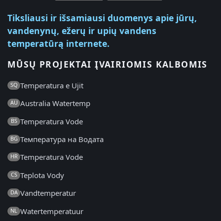
Tiksliausi ir išsamiausi duomenys apie jūrų,
vandenynų, ežerų ir upių vandens
temperatūrą internete.
MŪSŲ PROJEKTAI ĮVAIRIOMIS KALBOMIS
Temperatura e Ujit
SQ
Australia Watertemp
AU
Temperatura Vode
BS
Температура на Водата
BG
Temperatura Vode
HR
Teplota Vody
CS
Vandtemperatur
DA
Watertemperatuur
NL