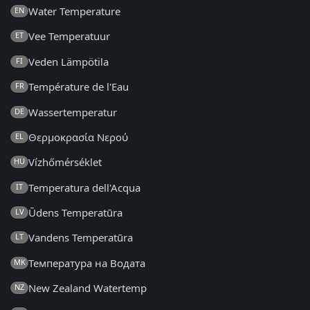
Water Temperature
EN
Vee Temperatuur
ET
Veden Lämpötila
FI
Température de l'Eau
FR
Wassertemperatur
DE
Θερμοκρασία Νερού
EL
Vízhőmérséklet
HU
Temperatura dell'Acqua
IT
Ūdens Temperatūra
LV
Vandens Temperatūra
LT
Температура на Водата
MK
New Zealand Watertemp
NZ