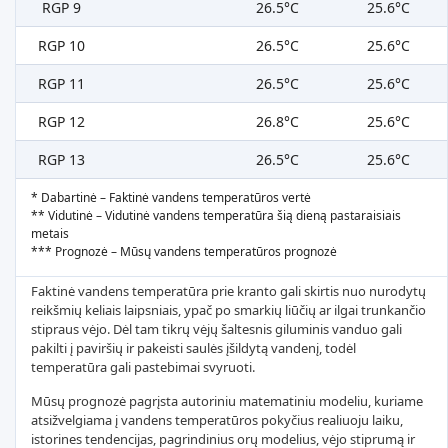
RGP 9
26.5°C
25.6°C
RGP 10
26.5°C
25.6°C
RGP 11
26.5°C
25.6°C
RGP 12
26.8°C
25.6°C
RGP 13
26.5°C
25.6°C
* Dabartinė – Faktinė vandens temperatūros vertė
** Vidutinė – Vidutinė vandens temperatūra šią dieną pastaraisiais
metais
*** Prognozė – Mūsų vandens temperatūros prognozė
Faktinė vandens temperatūra prie kranto gali skirtis nuo nurodytų
reikšmių keliais laipsniais, ypač po smarkių liūčių ar ilgai trunkančio
stipraus vėjo. Dėl tam tikrų vėjų šaltesnis giluminis vanduo gali
pakilti į paviršių ir pakeisti saulės įšildytą vandenį, todėl
temperatūra gali pastebimai svyruoti.
Mūsų prognozė pagrįsta autoriniu matematiniu modeliu, kuriame
atsižvelgiama į vandens temperatūros pokyčius realiuoju laiku,
istorines tendencijas, pagrindinius orų modelius, vėjo stiprumą ir