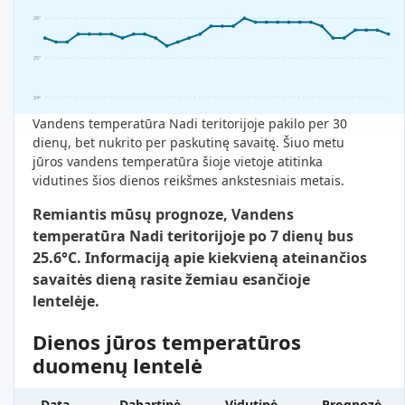
26°
25°
24°
Vandens temperatūra Nadi teritorijoje pakilo per 30
dienų, bet nukrito per paskutinę savaitę. Šiuo metu
jūros vandens temperatūra šioje vietoje atitinka
vidutines šios dienos reikšmes ankstesniais metais.
Remiantis mūsų prognoze, Vandens
temperatūra Nadi teritorijoje po 7 dienų bus
25.6°C. Informaciją apie kiekvieną ateinančios
savaitės dieną rasite žemiau esančioje
lentelėje.
Dienos jūros temperatūros
duomenų lentelė
Data
Dabartinė
Vidutinė
Prognozė