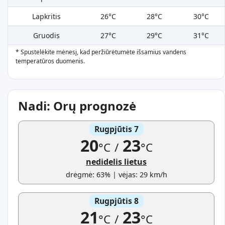
Lapkritis
26°C
28°C
30°C
Gruodis
27°C
29°C
31°C
* Spustelėkite mėnesį, kad peržiūrėtumėte išsamius vandens
temperatūros duomenis.
Nadi: Orų prognozė
Rugpjūtis 7
20
23
°C
/
°C
nedidelis lietus
drėgmė: 63% | vėjas: 29 km/h
Rugpjūtis 8
21
23
°C
/
°C