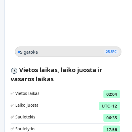
Sigatoka
25.5°C
Vietos laikas, laiko juosta ir
vasaros laikas
✅ Vietos laikas
02:04
✅ Laiko juosta
UTC+12
✅ Saulėtekis
06:35
✅ Saulėlydis
17:56