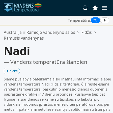
Temperatūra:
°C
°F
Jūsų Mėgstamiausios Vietos:
Australija ir Ramiojo vandenyno salos
>
Fidžis
>
Jūsų mėgstamiausių sąrašas yra tuščias.
Ramusis vandenynas
Nadi
— Vandens temperatūra šiandien
★
Sekti
Šiame puslapyje pateikiama aiški ir atnaujinta informacija apie
vandens temperatūrą Nadi (Fidžis) teritorijai. Čia rasite esamą
vandens temperatūrą, paskutinio mėnesio dienos duomenis
paprastame grafike ir 7 dienų prognozę. Puslapyje taip pat
lyginama šiandienos reikšmė su tipiškais šio laikotarpio
vidurkiais, rodomos įprastos mėnesio temperatūros ribos per
metus ir pateikiami netoliese esantys paplūdimiai su trumpais