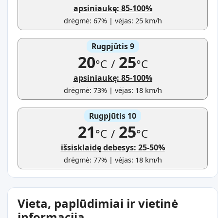
apsiniaukę: 85-100%
drėgmė: 67% | vėjas: 25 km/h
Rugpjūtis 9
20
25
°C
/
°C
apsiniaukę: 85-100%
drėgmė: 73% | vėjas: 18 km/h
Rugpjūtis 10
21
25
°C
/
°C
išsisklaidę debesys: 25-50%
drėgmė: 77% | vėjas: 18 km/h
Vieta, paplūdimiai ir vietinė
informacija