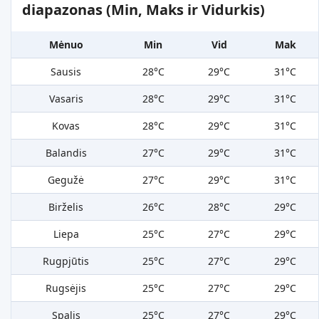
diapazonas (Min, Maks ir Vidurkis)
Mėnuo
Min
Vid
Mak
Sausis
28°C
29°C
31°C
Vasaris
28°C
29°C
31°C
Kovas
28°C
29°C
31°C
Balandis
27°C
29°C
31°C
Gegužė
27°C
29°C
31°C
Birželis
26°C
28°C
29°C
Liepa
25°C
27°C
29°C
Rugpjūtis
25°C
27°C
29°C
Rugsėjis
25°C
27°C
29°C
Spalis
25°C
27°C
29°C