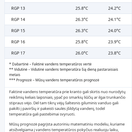
RGP 13
25.8°C
24.2°C
RGP 14
26.3°C
24.1°C
RGP 15
26.3°C
24.0°C
RGP 16
25.8°C
23.9°C
RGP 17
26.0°C
23.8°C
* Dabartinė – Faktinė vandens temperatūros vertė
** Vidutinė – Vidutinė vandens temperatūra šią dieną pastaraisiais
metais
*** Prognozė – Mūsų vandens temperatūros prognozė
Faktinė vandens temperatūra prie kranto gali skirtis nuo nurodytų
reikšmių keliais laipsniais, ypač po smarkių liūčių ar ilgai trunkančio
stipraus vėjo. Dėl tam tikrų vėjų šaltesnis giluminis vanduo gali
pakilti į paviršių ir pakeisti saulės įšildytą vandenį, todėl
temperatūra gali pastebimai svyruoti.
Mūsų prognozė pagrįsta autoriniu matematiniu modeliu, kuriame
atsižvelgiama į vandens temperatūros pokyčius realiuoju laiku,