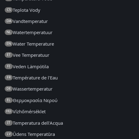
Teplota Vody
CS
Vandtemperatur
DA
Watertemperatuur
NL
Water Temperature
EN
Vee Temperatuur
ET
Veden Lämpötila
FI
Température de l'Eau
FR
Wassertemperatur
DE
Θερμοκρασία Νερού
EL
Vízhőmérséklet
HU
Temperatura dell'Acqua
IT
Ūdens Temperatūra
LV