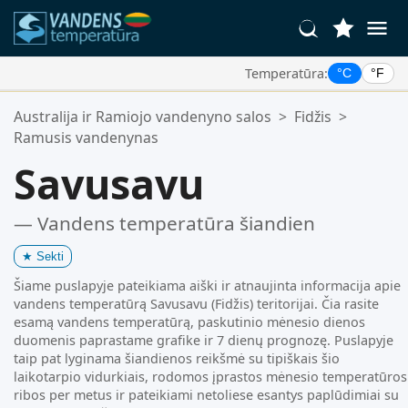
Temperatūra:
°C
°F
Jūsų Mėgstamiausios Vietos:
Australija ir Ramiojo vandenyno salos
>
Fidžis
>
Jūsų mėgstamiausių sąrašas yra tuščias.
Ramusis vandenynas
Savusavu
— Vandens temperatūra šiandien
★
Sekti
Šiame puslapyje pateikiama aiški ir atnaujinta informacija apie
vandens temperatūrą Savusavu (Fidžis) teritorijai. Čia rasite
esamą vandens temperatūrą, paskutinio mėnesio dienos
duomenis paprastame grafike ir 7 dienų prognozę. Puslapyje
taip pat lyginama šiandienos reikšmė su tipiškais šio
laikotarpio vidurkiais, rodomos įprastos mėnesio temperatūros
ribos per metus ir pateikiami netoliese esantys paplūdimiai su