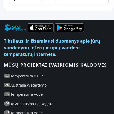
Tiksliausi ir išsamiausi duomenys apie jūrų,
vandenynų, ežerų ir upių vandens
temperatūrą internete.
MŪSŲ PROJEKTAI ĮVAIRIOMIS KALBOMIS
Temperatura e Ujit
SQ
Australia Watertemp
AU
Temperatura Vode
BS
Температура на Водата
BG
Temperatura Vode
HR