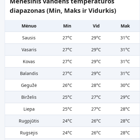
Mėnesinis vandens temperatūros
diapazonas (Min, Maks ir Vidurkis)
Mėnuo
Min
Vid
Mak
Sausis
27°C
29°C
31°C
Vasaris
27°C
29°C
31°C
Kovas
27°C
29°C
31°C
Balandis
27°C
29°C
31°C
Gegužė
26°C
28°C
30°C
Birželis
25°C
27°C
29°C
Liepa
25°C
27°C
28°C
Rugpjūtis
24°C
26°C
28°C
Rugsėjis
24°C
26°C
28°C