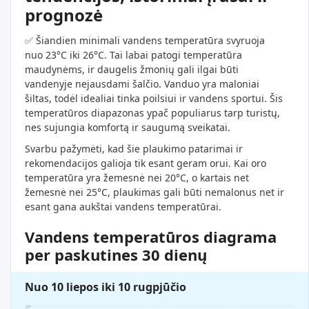
prognozė
✅ Šiandien minimali vandens temperatūra svyruoja
nuo 23°C iki 26°C. Tai labai patogi temperatūra
maudynėms, ir daugelis žmonių gali ilgai būti
vandenyje nejausdami šalčio. Vanduo yra maloniai
šiltas, todėl idealiai tinka poilsiui ir vandens sportui. Šis
temperatūros diapazonas ypač populiarus tarp turistų,
nes sujungia komfortą ir saugumą sveikatai.
Svarbu pažymėti, kad šie plaukimo patarimai ir
rekomendacijos galioja tik esant geram orui. Kai oro
temperatūra yra žemesnė nei 20°C, o kartais net
žemesnė nei 25°C, plaukimas gali būti nemalonus net ir
esant gana aukštai vandens temperatūrai.
Vandens temperatūros diagrama
per paskutines 30 dienų
Nuo 10 liepos iki 10 rugpjūčio
27°