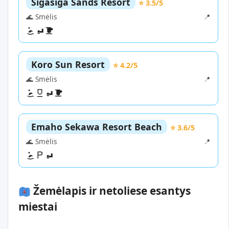
Sigasiga Sands Resort
⭐ 3.5/5
🌊 Smėlis
📍
Koro Sun Resort
⭐ 4.2/5
🌊 Smėlis
📍
Emaho Sekawa Resort Beach
⭐ 3.6/5
🌊 Smėlis
📍
Žemėlapis ir netoliese esantys
miestai