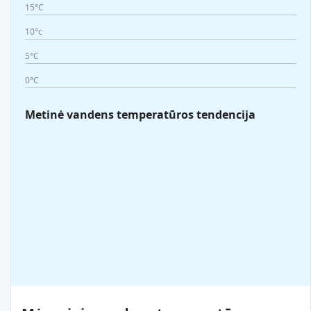
15°C
10°c
5°C
0°C
Metinė vandens temperatūros tendencija