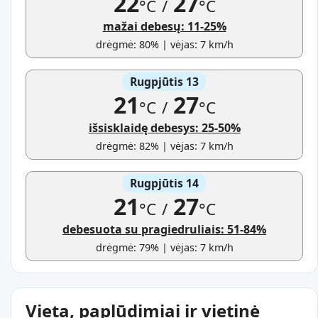
22
27
°C
/
°C
mažai debesų: 11-25%
drėgmė: 80% | vėjas: 7 km/h
Rugpjūtis 13
21
27
°C
/
°C
išsisklaidę debesys: 25-50%
drėgmė: 82% | vėjas: 7 km/h
Rugpjūtis 14
21
27
°C
/
°C
debesuota su pragiedruliais: 51-84%
drėgmė: 79% | vėjas: 7 km/h
Vieta, paplūdimiai ir vietinė