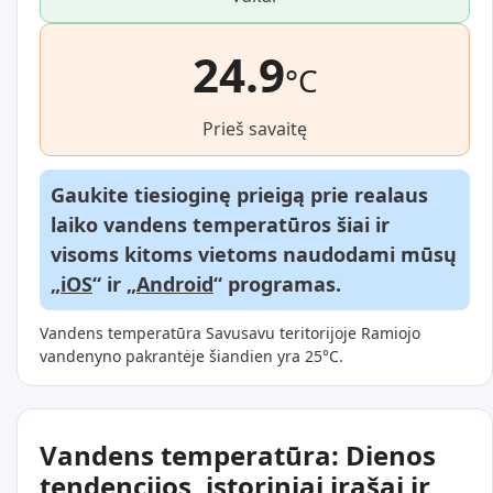
24.9
°C
Prieš savaitę
Gaukite tiesioginę prieigą prie realaus
laiko vandens temperatūros šiai ir
visoms kitoms vietoms naudodami mūsų
„
iOS
“ ir „
Android
“ programas.
Vandens temperatūra Savusavu teritorijoje Ramiojo
vandenyno pakrantėje šiandien yra 25°C.
Vandens temperatūra: Dienos
tendencijos, istoriniai įrašai ir