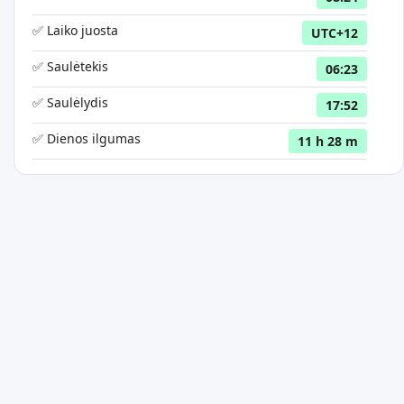
✅ Laiko juosta
UTC+12
✅ Saulėtekis
06:23
✅ Saulėlydis
17:52
✅ Dienos ilgumas
11 h 28 m