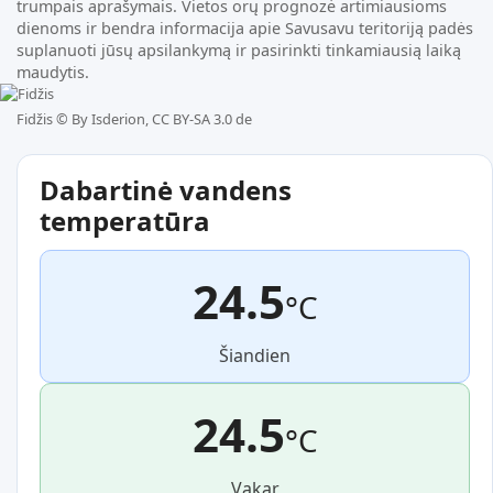
trumpais aprašymais. Vietos orų prognozė artimiausioms
dienoms ir bendra informacija apie Savusavu teritoriją padės
suplanuoti jūsų apsilankymą ir pasirinkti tinkamiausią laiką
maudytis.
Fidžis ©
By Isderion, CC BY-SA 3.0 de
Dabartinė vandens
temperatūra
24.5
°C
Šiandien
24.5
°C
Vakar