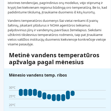
istorines tendencijas, pagrindinius orų modelius, vėjo stiprumą ir
kryptį bei kiekvienam regionui būdingą oro temperatūrą. Be to, kad
padidintume tikslumą, įtraukiame duomenis iš kitų kurortų.
Vandens temperatūros duomenys šiai vietai renkami iš įvairių
šaltinių, įskaitant plūdurus ir NOAA agentūros teikiamus
palydovinius jūrų ir vandenynų paviršiaus žemėlapius. Siekdami
užtikrinti tikslesnius temperatūros rodmenis, taip pat įtraukiame
vietos valdžios institucijų duomenis kiekvienoje konkrečioje vietoje
visame pasaulyje.
Metinė vandens temperatūros
apžvalga pagal mėnesius
Mėnesio vandens temp. ribos
30°C
25°C
20°C