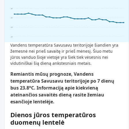
26°
25°
24°
23°
Vandens temperatūra Savusavu teritorijoje šiandien yra
žemesnė nei prieš savaitę ir prieš mėnesį. Šiuo metu
jūros vanduo šioje vietoje yra šiek tiek vėsesnis nei
vidutiniškai šią dieną ankstesniais metais.
Remiantis mūsų prognoze, Vandens
temperatūra Savusavu teritorijoje po 7 dienų
bus 23.8°C. Informaciją apie kiekvieną
ateinančios savaitės dieną rasite žemiau
esančioje lentelėje.
Dienos jūros temperatūros
duomenų lentelė