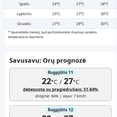
Spalis
24°C
27°C
28°C
Lapkritis
25°C
27°C
30°C
Gruodis
27°C
29°C
30°C
* Spustelėkite mėnesį, kad peržiūrėtumėte išsamius vandens
temperatūros duomenis.
Savusavu: Orų prognozė
Rugpjūtis 11
22
27
°C
/
°C
debesuota su pragiedruliais: 51-84%
drėgmė: 84% | vėjas: 7 km/h
Rugpjūtis 12