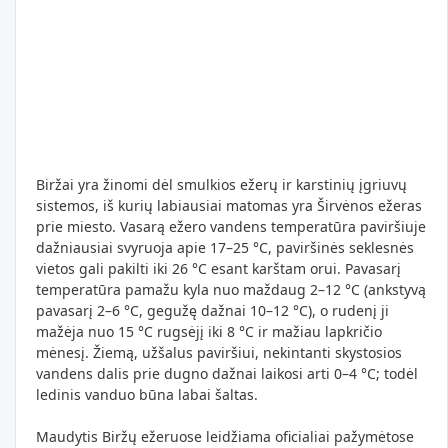
Biržai yra žinomi dėl smulkios ežerų ir karstinių įgriuvų
sistemos, iš kurių labiausiai matomas yra Širvėnos ežeras
prie miesto. Vasarą ežero vandens temperatūra paviršiuje
dažniausiai svyruoja apie 17–25 °C, paviršinės seklesnės
vietos gali pakilti iki 26 °C esant karštam orui. Pavasarį
temperatūra pamažu kyla nuo maždaug 2–12 °C (ankstyvą
pavasarį 2–6 °C, gegužę dažnai 10–12 °C), o rudenį ji
mažėja nuo 15 °C rugsėjį iki 8 °C ir mažiau lapkričio
mėnesį. Žiemą, užšalus paviršiui, nekintanti skystosios
vandens dalis prie dugno dažnai laikosi arti 0–4 °C; todėl
ledinis vanduo būna labai šaltas.
Maudytis Biržų ežeruose leidžiama oficialiai pažymėtose