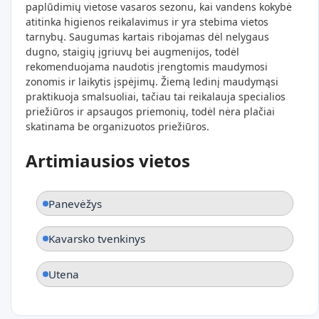
paplūdimių vietose vasaros sezonu, kai vandens kokybė
atitinka higienos reikalavimus ir yra stebima vietos
tarnybų. Saugumas kartais ribojamas dėl nelygaus
dugno, staigių įgriuvų bei augmenijos, todėl
rekomenduojama naudotis įrengtomis maudymosi
zonomis ir laikytis įspėjimų. Žiemą ledinį maudymąsi
praktikuoja smalsuoliai, tačiau tai reikalauja specialios
priežiūros ir apsaugos priemonių, todėl nėra plačiai
skatinama be organizuotos priežiūros.
Artimiausios vietos
Panevėžys
Kavarsko tvenkinys
Utena