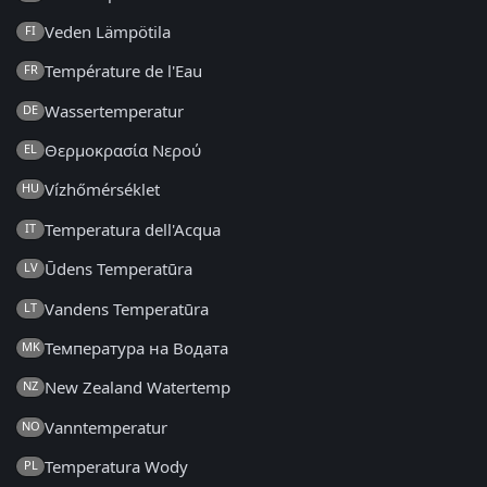
Veden Lämpötila
FI
Température de l'Eau
FR
Wassertemperatur
DE
Θερμοκρασία Νερού
EL
Vízhőmérséklet
HU
Temperatura dell'Acqua
IT
Ūdens Temperatūra
LV
Vandens Temperatūra
LT
Температура на Водата
MK
New Zealand Watertemp
NZ
Vanntemperatur
NO
Temperatura Wody
PL