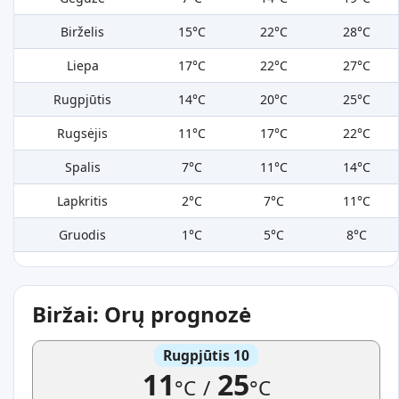
Birželis
15°C
22°C
28°C
Liepa
17°C
22°C
27°C
Rugpjūtis
14°C
20°C
25°C
Rugsėjis
11°C
17°C
22°C
Spalis
7°C
11°C
14°C
Lapkritis
2°C
7°C
11°C
Gruodis
1°C
5°C
8°C
Biržai: Orų prognozė
Rugpjūtis 10
11
25
°C
/
°C