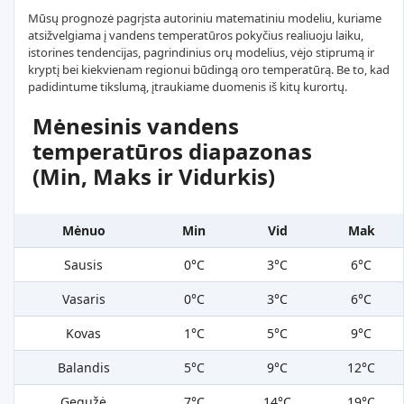
Mūsų prognozė pagrįsta autoriniu matematiniu modeliu, kuriame
atsižvelgiama į vandens temperatūros pokyčius realiuoju laiku,
istorines tendencijas, pagrindinius orų modelius, vėjo stiprumą ir
kryptį bei kiekvienam regionui būdingą oro temperatūrą. Be to, kad
padidintume tikslumą, įtraukiame duomenis iš kitų kurortų.
Mėnesinis vandens
temperatūros diapazonas
(Min, Maks ir Vidurkis)
Mėnuo
Min
Vid
Mak
Sausis
0°C
3°C
6°C
Vasaris
0°C
3°C
6°C
Kovas
1°C
5°C
9°C
Balandis
5°C
9°C
12°C
Gegužė
7°C
14°C
19°C