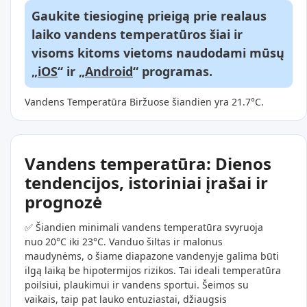
Gaukite tiesioginę prieigą prie realaus
laiko vandens temperatūros šiai ir
visoms kitoms vietoms naudodami mūsų
„
iOS
“ ir „
Android
“ programas.
Vandens Temperatūra Biržuose šiandien yra 21.7°C.
Vandens temperatūra: Dienos
tendencijos, istoriniai įrašai ir
prognozė
✅ Šiandien minimali vandens temperatūra svyruoja
nuo 20°C iki 23°C. Vanduo šiltas ir malonus
maudynėms, o šiame diapazone vandenyje galima būti
ilgą laiką be hipotermijos rizikos. Tai ideali temperatūra
poilsiui, plaukimui ir vandens sportui. Šeimos su
vaikais, taip pat lauko entuziastai, džiaugsis