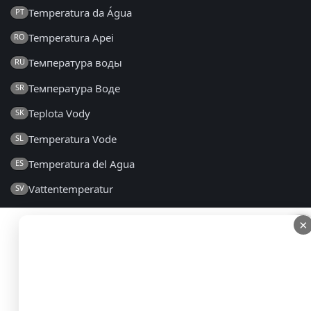
Temperatura da Água
PT
Temperatura Apei
RO
Температура воды
RU
Температура Воде
SR
Teplota Vody
SK
Temperatura Vode
SL
Temperatura del Agua
ES
Vattentemperatur
SV
Su Sıcaklığı
TR
×
×
Температура Води
UK
2014 - 2026 © lt.seatemperature.net – Visos teisės
saugomos