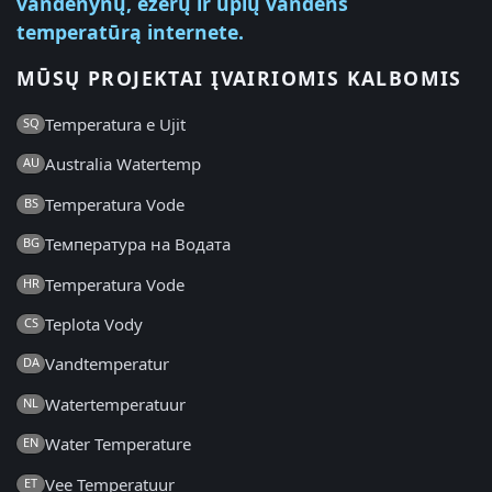
vandenynų, ežerų ir upių vandens
temperatūrą internete.
MŪSŲ PROJEKTAI ĮVAIRIOMIS KALBOMIS
Temperatura e Ujit
SQ
Australia Watertemp
AU
Temperatura Vode
BS
Температура на Водата
BG
Temperatura Vode
HR
Teplota Vody
CS
Vandtemperatur
DA
Watertemperatuur
NL
Water Temperature
EN
Vee Temperatuur
ET