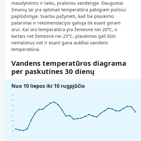
maudynėmis ir laiku, praleistu vandenyje. Daugumai
žmonių tai yra optimali temperatūra patogiam poilsiui
paplūdimyje. Svarbu pažymėti, kad šie plaukimo
patarimai ir rekomendacijos galioja tik esant geram
orui. Kai oro temperatūra yra žemesnė nei 20°C, o
kartais net žemesnė nei 25°C, plaukimas gali būti
nemalonus net ir esant gana aukštai vandens
temperatūrai.
Vandens temperatūros diagrama
per paskutines 30 dienų
Nuo 10 liepos iki 10 rugpjūčio
25°
24°
23°
22°
21°
20°
19°
18°
17°