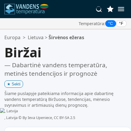
Temperatūra:
°C
°F
Jūsų Mėgstamiausios Vietos:
Europa
>
Lietuva
>
Širvėnos ežeras
Jūsų mėgstamiausių sąrašas yra tuščias.
Biržai
— Dabartinė vandens temperatūra,
metinės tendencijos ir prognozė
★
Sekti
Šiame puslapyje pateikiama informacija apie dabartinę
vandens temperatūrą Biržuose, tendencijas, mėnesio
svyravimus ir artimiausių dienų prognozę.
, Latvija ©
By Ieva Upeniece, CC BY-SA 2.5