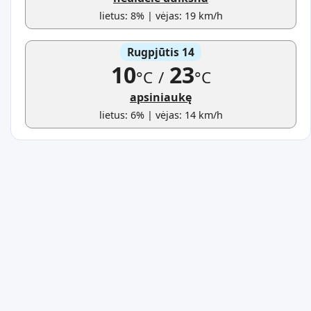
lietus: 8% | vėjas: 19 km/h
Rugpjūtis 14
10
23
°C
/
°C
apsiniaukę
lietus: 6% | vėjas: 14 km/h