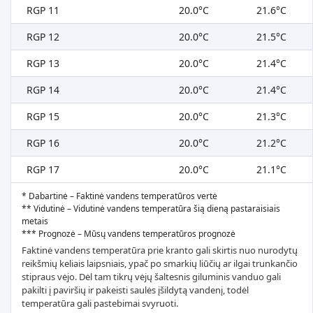
RGP 11
20.0°C
21.6°C
RGP 12
20.0°C
21.5°C
RGP 13
20.0°C
21.4°C
RGP 14
20.0°C
21.4°C
RGP 15
20.0°C
21.3°C
RGP 16
20.0°C
21.2°C
RGP 17
20.0°C
21.1°C
* Dabartinė – Faktinė vandens temperatūros vertė
** Vidutinė – Vidutinė vandens temperatūra šią dieną pastaraisiais
metais
*** Prognozė – Mūsų vandens temperatūros prognozė
Faktinė vandens temperatūra prie kranto gali skirtis nuo nurodytų
reikšmių keliais laipsniais, ypač po smarkių liūčių ar ilgai trunkančio
stipraus vėjo. Dėl tam tikrų vėjų šaltesnis giluminis vanduo gali
pakilti į paviršių ir pakeisti saulės įšildytą vandenį, todėl
temperatūra gali pastebimai svyruoti.