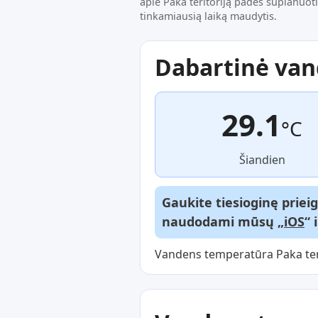
apie Paka teritoriją padės suplanuoti
tinkamiausią laiką maudytis.
Dabartinė va
29.1
°C
Šiandien
Gaukite tiesioginę priei
naudodami mūsų „
iOS
“ 
Vandens temperatūra Paka terit