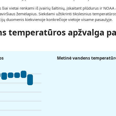
ai vietai renkami iš įvairių šaltinių, įskaitant plūdurus ir NOAA
viršiaus žemėlapius. Siekdami užtikrinti tikslesnius temperatūro
ucijų duomenis kiekvienoje konkrečioje vietoje visame pasaulyje.
s temperatūros apžvalga pa
os
Metinė vandens temperatūro