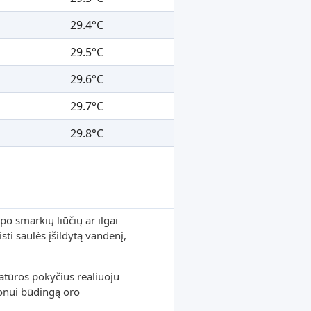
29.4°C
29.5°C
29.6°C
29.7°C
29.8°C
po smarkių liūčių ar ilgai
sti saulės įšildytą vandenį,
tūros pokyčius realiuoju
ionui būdingą oro