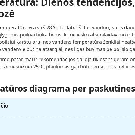
atūra: Dienos tendencijos, 
nozė
peratūra yra virš 28°C. Tai labai šiltas vanduo, kuris dauge
lygomis puikiai tinka tiems, kurie ieško atsipalaidavimo ir 
ilsiui karštu oru, nes vandens temperatūra ženkliai neatš
 vandenyje būtina atsargiai, nes ilgas buvimas be poilsio gal
kimo patarimai ir rekomendacijos galioja tik esant geram or
et žemesnė nei 25°C, plaukimas gali būti nemalonus net ir 
tūros diagrama per paskutines
ūčio