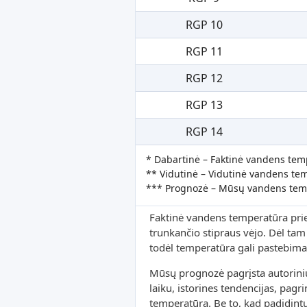
RGP 10
RGP 11
RGP 12
RGP 13
RGP 14
* Dabartinė – Faktinė vandens tem
** Vidutinė – Vidutinė vandens tem
*** Prognozė – Mūsų vandens tem
Faktinė vandens temperatūra prie k
trunkančio stipraus vėjo. Dėl tam t
todėl temperatūra gali pastebimai
Mūsų prognozė pagrįsta autorini
laiku, istorines tendencijas, pag
temperatūrą. Be to, kad padidint