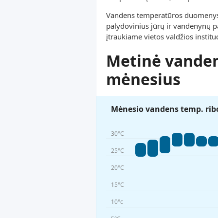
Vandens temperatūros duomenys ši
palydovinius jūrų ir vandenynų pa
įtraukiame vietos valdžios instit
Metinė vanden
mėnesius
Mėnesio vandens temp. rib
30°C
25°C
20°C
15°C
10°c