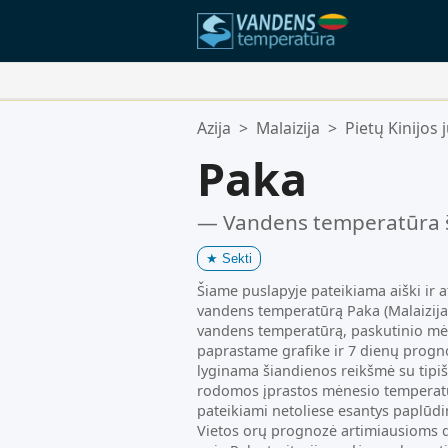
Jūsų Mėgstamiausios Vietos:
Azija
>
Malaizija
>
Pietų Kinijos 
Jūsų mėgstamiausių sąrašas yra t
Paka
— Vandens temperatūra 
★
Sekti
Šiame puslapyje pateikiama aiški ir a
vandens temperatūrą Paka (Malaizija) 
vandens temperatūrą, paskutinio m
paprastame grafike ir 7 dienų progno
lyginama šiandienos reikšmė su tipišk
rodomos įprastos mėnesio temperatū
pateikiami netoliese esantys paplūd
Vietos orų prognozė artimiausioms 