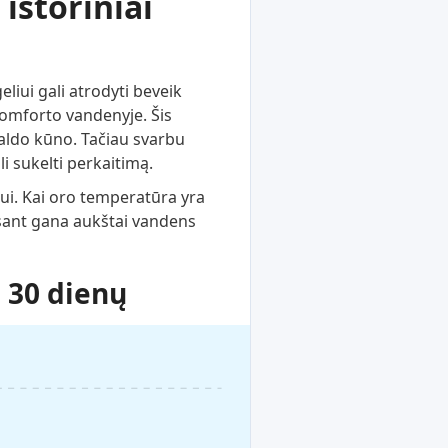
istoriniai
liui gali atrodyti beveik
komforto vandenyje. Šis
aldo kūno. Tačiau svarbu
i sukelti perkaitimą.
ui. Kai oro temperatūra yra
esant gana aukštai vandens
 30 dienų