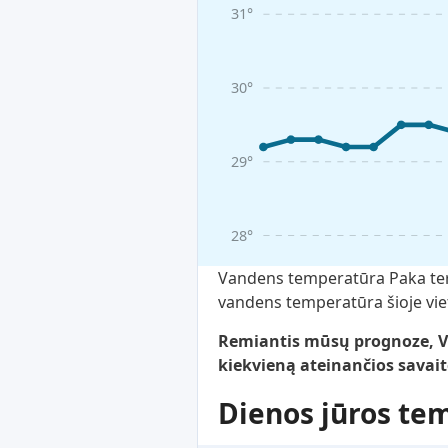
31°
30°
29°
28°
Vandens temperatūra Paka terit
vandens temperatūra šioje viet
Remiantis mūsų prognoze, Va
kiekvieną ateinančios savait
Dienos jūros te