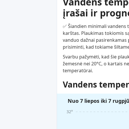
Vandens temper
įrašai ir prog
✅ Šiandien minimali vandens tem
karštas. Plaukimas tokiomis są
vanduo dažnai pasirenkamas po
prisiminti, kad tokiame šiltame
Svarbu pažymėti, kad šie plau
žemesnė nei 20°C, o kartais n
temperatūrai.
Vandens tempera
Nuo 7 liepos iki 7 rugpj
32°