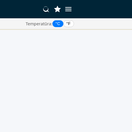
Temperatūra:
°C
°F