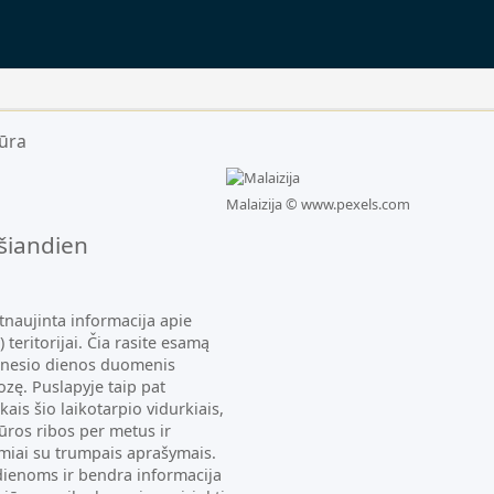
jūra
uščias.
Malaizija ©
www.pexels.com
šiandien
tnaujinta informacija apie
teritorijai. Čia rasite esamą
ėnesio dienos duomenis
zę. Puslapyje taip pat
ais šio laikotarpio vidurkiais,
ros ribos per metus ir
imiai su trumpais aprašymais.
dienoms ir bendra informacija