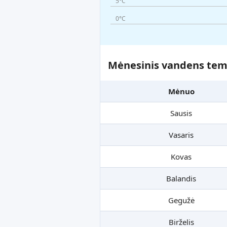
5°C
0°C
Mėnesinis vandens temp
Mėnuo
Sausis
Vasaris
Kovas
Balandis
Gegužė
Birželis