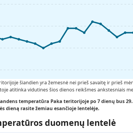
orijoje šiandien yra žemesnė nei prieš savaitę ir prieš mėn
oje atitinka vidutines šios dienos reikšmes ankstesniais me
ndens temperatūra Paka teritorijoje po 7 dienų bus 29.
ės dieną rasite žemiau esančioje lentelėje.
mperatūros duomenų lentelė