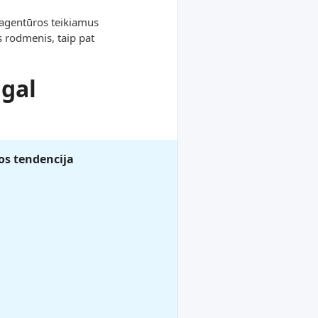
 agentūros teikiamus
s rodmenis, taip pat
gal
s tendencija