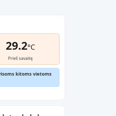
29.2
°C
Prieš savaitę
r visoms kitoms vietoms