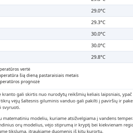
29.0°C
29.3°C
30.0°C
30.0°C
29.8°C
peratūros vertė
peratūra šią dieną pastaraisiais metais
peratūros prognozė
ranto gali skirtis nuo nurodytų reikšmių keliais laipsniais, ypač 
ikrų vėjų šaltesnis giluminis vanduo gali pakilti į paviršių ir pakei
 svyruoti.
u matematiniu modeliu, kuriame atsižvelgiama į vandens tempera
rindinius orų modelius, vėjo stiprumą ir kryptį bei kiekvienam reg
ume tikslumą, įtraukiame duomenis iš kitų kurortų.