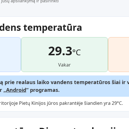
 jūsų apsilankymą ir pasirinkti
ndens temperatūra
29.3
°C
Vakar
gą prie realaus laiko vandens temperatūros šiai i
ir „
Android
“ programas.
orijoje Pietų Kinijos jūros pakrantėje šiandien yra 29°C.