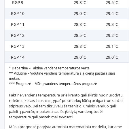
RGP 9
29.3°C
29.5°C
RGP 10
29.0°C
29.4°C
RGP 11
28.8°C
29.3°C
RGP 12
28.5°C
29.2°C
RGP 13
28.8°C
29.1°C
RGP 14
29.0°C
29.0°C
* Dabartinė – Faktinė vandens temperatūros vertė
** Vidutinė – Vidutinė vandens temperatūra šią dieną pastaraisiais
metais
*** Prognozė – Mūsų vandens temperatūros prognozė
Faktinė vandens temperatūra prie kranto gali skirtis nuo nurodytų
reikšmių keliais laipsniais, ypač po smarkių liūčių ar ilgai trunkančio
stipraus vėjo. Dėl tam tikrų vėjų šaltesnis giluminis vanduo gali
pakilti į paviršių ir pakeisti saulės įšildytą vandenį, todėl
temperatūra gali pastebimai svyruoti.
Mūsų prognozė pagrįsta autoriniu matematiniu modeliu, kuriame