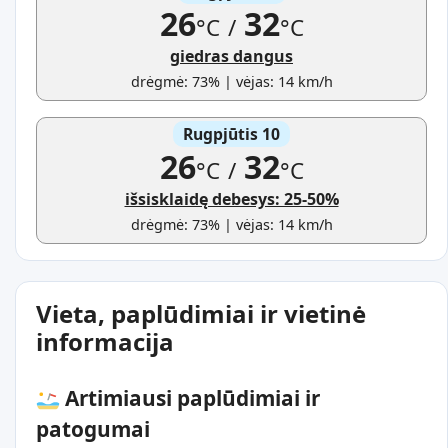
26
32
°C
/
°C
giedras dangus
drėgmė: 73% | vėjas: 14 km/h
Rugpjūtis 10
26
32
°C
/
°C
išsisklaidę debesys: 25-50%
drėgmė: 73% | vėjas: 14 km/h
Vieta, paplūdimiai ir vietinė
informacija
Artimiausi paplūdimiai ir
patogumai