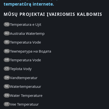
temperatūrą internete.
MŪSŲ PROJEKTAI ĮVAIRIOMIS KALBOMIS
Temperatura e Ujit
SQ
Australia Watertemp
AU
Temperatura Vode
BS
Температура на Водата
BG
Temperatura Vode
HR
Teplota Vody
CS
Vandtemperatur
DA
Watertemperatuur
NL
Water Temperature
EN
Vee Temperatuur
ET