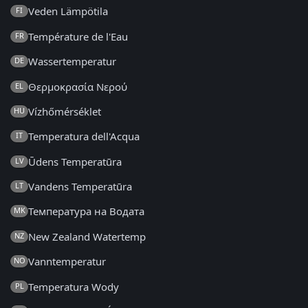
Veden Lämpötila
FI
Température de l'Eau
FR
Wassertemperatur
DE
Θερμοκρασία Νερού
EL
Vízhőmérséklet
HU
Temperatura dell'Acqua
IT
Ūdens Temperatūra
LV
Vandens Temperatūra
LT
Температура на Водата
MK
New Zealand Watertemp
NZ
Vanntemperatur
NO
Temperatura Wody
PL