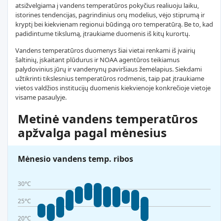
atsižvelgiama į vandens temperatūros pokyčius realiuoju laiku,
istorines tendencijas, pagrindinius orų modelius, vėjo stiprumą ir
kryptį bei kiekvienam regionui būdingą oro temperatūrą. Be to, kad
padidintume tikslumą, įtraukiame duomenis iš kitų kurortų.
Vandens temperatūros duomenys šiai vietai renkami iš įvairių
šaltinių, įskaitant plūdurus ir NOAA agentūros teikiamus
palydovinius jūrų ir vandenynų paviršiaus žemėlapius. Siekdami
užtikrinti tikslesnius temperatūros rodmenis, taip pat įtraukiame
vietos valdžios institucijų duomenis kiekvienoje konkrečioje vietoje
visame pasaulyje.
Metinė vandens temperatūros
apžvalga pagal mėnesius
Mėnesio vandens temp. ribos
30°C
25°C
20°C