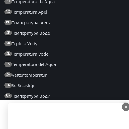
Temperatura da Água
PT
Temperatura Apei
RO
Температура воды
RU
Температура Воде
SR
Teplota Vody
SK
Temperatura Vode
SL
Temperatura del Agua
ES
Vattentemperatur
SV
Su Sıcaklığı
TR
Температура Води
UK
×
×
2014 - 2026 © lt.seatemperature.net – Visos teisės
saugomos