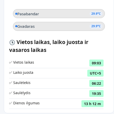
Pasabandar
29.9°C
Gvadaras
29.9°C
Vietos laikas, laiko juosta ir
vasaros laikas
✅ Vietos laikas
09:03
✅ Laiko juosta
UTC+5
✅ Saulėtekis
06:22
✅ Saulėlydis
19:35
✅ Dienos ilgumas
13 h 12 m