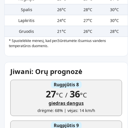
Spalis
26°C
28°C
30°C
Lapkritis
24°C
27°C
30°C
Gruodis
21°C
26°C
28°C
* Spustelėkite mėnesį, kad peržiūrėtumėte išsamius vandens
temperatūros duomenis.
Jiwani: Orų prognozė
Rugpjūtis 8
27
36
°C
/
°C
giedras dangus
drėgmė: 68% | vėjas: 14 km/h
Rugpjūtis 9