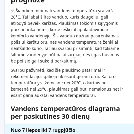
✅ Šiandien minimali vandens temperatūra yra virš
28°C. Tai labai šiltas vanduo, kuris daugeliui gali
atrodyti beveik karštas. Plaukimas tokiomis sąlygomis
puikiai tinka tiems, kurie ieško atsipalaidavimo ir
komforto vandenyje. Šis vanduo dažnai pasirenkamas
poilsiui karštu oru, nes vandens temperatūra ženkliai
neatšaldo kūno. Tačiau svarbu prisiminti, kad tokiame
šiltame vandenyje būtina atsargiai, nes ilgas buvimas
be poilsio gali sukelti perkaitimą.
Svarbu pažymėti, kad šie plaukimo patarimai ir
rekomendacijos galioja tik esant geram orui. Kai oro
temperatūra yra žemesnė nei 20°C, o kartais net
žemesnė nei 25°C, plaukimas gali būti nemalonus net ir
esant gana aukštai vandens temperatūrai.
Vandens temperatūros diagrama
per paskutines 30 dienų
Nuo 7 liepos iki 7 rugpjūčio