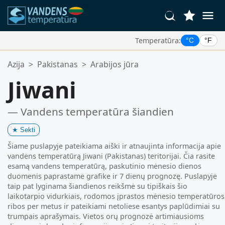
Temperatūra:
°C
°F
Jūsų Mėgstamiausios Vietos:
Azija
>
Pakistanas
>
Arabijos jūra
Jūsų mėgstamiausių sąrašas yra tuščias.
Jiwani
— Vandens temperatūra šiandien
★
Sekti
Šiame puslapyje pateikiama aiški ir atnaujinta informacija apie
vandens temperatūrą Jiwani (Pakistanas) teritorijai. Čia rasite
esamą vandens temperatūrą, paskutinio mėnesio dienos
duomenis paprastame grafike ir 7 dienų prognozę. Puslapyje
taip pat lyginama šiandienos reikšmė su tipiškais šio
laikotarpio vidurkiais, rodomos įprastos mėnesio temperatūros
ribos per metus ir pateikiami netoliese esantys paplūdimiai su
trumpais aprašymais. Vietos orų prognozė artimiausioms