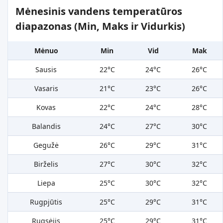
Mėnesinis vandens temperatūros
diapazonas (Min, Maks ir Vidurkis)
Mėnuo
Min
Vid
Mak
Sausis
22°C
24°C
26°C
Vasaris
21°C
23°C
26°C
Kovas
22°C
24°C
28°C
Balandis
24°C
27°C
30°C
Gegužė
26°C
29°C
31°C
Birželis
27°C
30°C
32°C
Liepa
25°C
30°C
32°C
Rugpjūtis
25°C
29°C
31°C
Rugsėjis
25°C
29°C
31°C