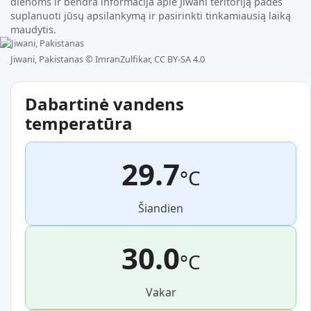
dienoms ir bendra informacija apie Jiwani teritoriją padės
suplanuoti jūsų apsilankymą ir pasirinkti tinkamiausią laiką
maudytis.
Jiwani, Pakistanas ©
ImranZulfikar, CC BY-SA 4.0
Dabartinė vandens
temperatūra
29.7
°C
Šiandien
30.0
°C
Vakar