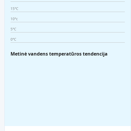
15°C
10°c
5°C
0°C
Metinė vandens temperatūros tendencija