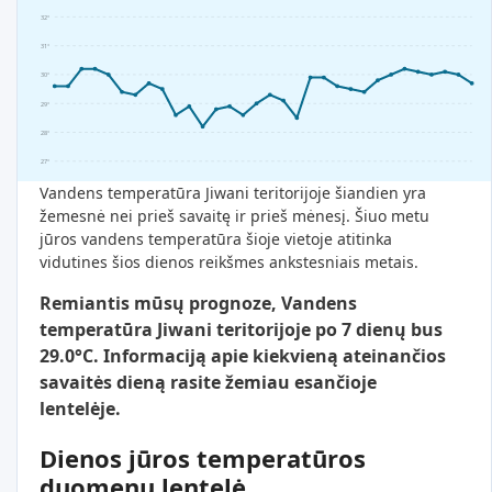
32°
31°
30°
29°
28°
27°
Vandens temperatūra Jiwani teritorijoje šiandien yra
žemesnė nei prieš savaitę ir prieš mėnesį. Šiuo metu
jūros vandens temperatūra šioje vietoje atitinka
vidutines šios dienos reikšmes ankstesniais metais.
Remiantis mūsų prognoze, Vandens
temperatūra Jiwani teritorijoje po 7 dienų bus
29.0°C. Informaciją apie kiekvieną ateinančios
savaitės dieną rasite žemiau esančioje
lentelėje.
Dienos jūros temperatūros
duomenų lentelė