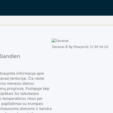
uščias.
Taivanas ©
By Dharpo32, CC BY-SA 3.0
šiandien
tnaujinta informacija apie
as) teritorijai. Čia rasite
inio mėnesio dienos
enų prognozę. Puslapyje taip
piškais šio laikotarpio
o temperatūros ribos per
s paplūdimiai su trumpais
timiausioms dienoms ir bendra