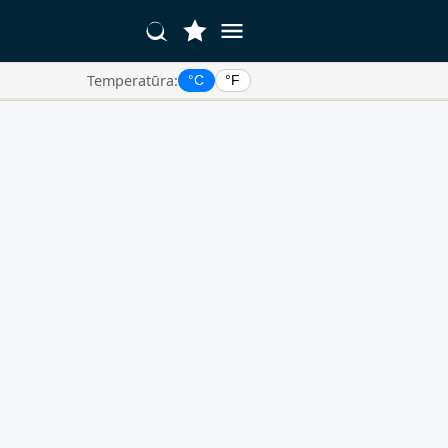
Temperatūra:
°C
°F