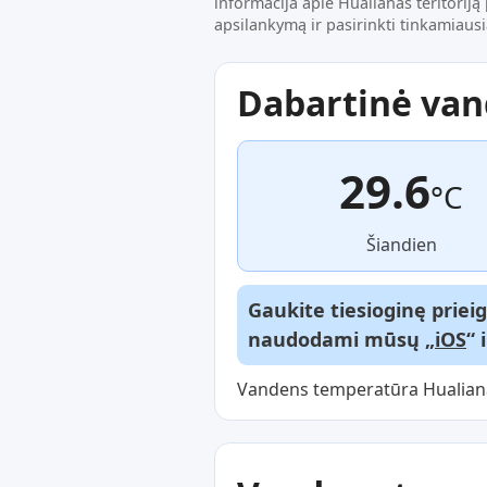
informacija apie Hualianas teritoriją
apsilankymą ir pasirinkti tinkamiausi
Dabartinė va
29.6
°C
Šiandien
Gaukite tiesioginę priei
naudodami mūsų „
iOS
“ 
Vandens temperatūra Hualianas 