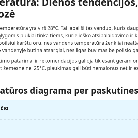
atūra: Dienos tendencijos, 
nozė
peratūra yra virš 28°C. Tai labai šiltas vanduo, kuris dauge
lygomis puikiai tinka tiems, kurie ieško atsipalaidavimo ir 
ilsiui karštu oru, nes vandens temperatūra ženkliai neatš
 vandenyje būtina atsargiai, nes ilgas buvimas be poilsio gal
kimo patarimai ir rekomendacijos galioja tik esant geram or
et žemesnė nei 25°C, plaukimas gali būti nemalonus net ir 
tūros diagrama per paskutines
ūčio