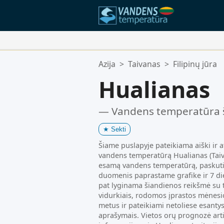
Jūsų Mėgstamiausios Vietos:
Azija
>
Taivanas
>
Filipinų jūra
Jūsų mėgstamiausių sąrašas yra t
Hualianas
— Vandens temperatūra 
★
Sekti
Šiame puslapyje pateikiama aiški ir a
vandens temperatūrą Hualianas (Taivan
esamą vandens temperatūrą, paskut
duomenis paprastame grafike ir 7 di
pat lyginama šiandienos reikšmė su ti
vidurkiais, rodomos įprastos mėnesi
metus ir pateikiami netoliese esanty
aprašymais. Vietos orų prognozė ar