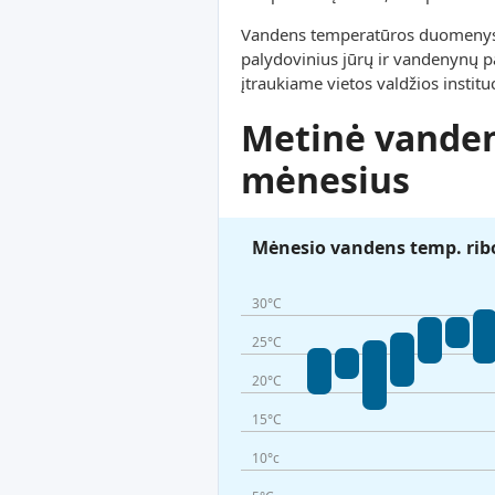
Vandens temperatūros duomenys ši
palydovinius jūrų ir vandenynų pa
įtraukiame vietos valdžios instit
Metinė vanden
mėnesius
Mėnesio vandens temp. rib
30°C
25°C
20°C
15°C
10°c