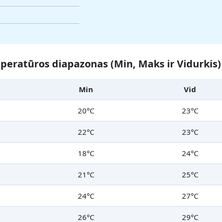
eratūros diapazonas (Min, Maks ir Vidurkis)
Min
Vid
20°C
23°C
22°C
23°C
18°C
24°C
21°C
25°C
24°C
27°C
26°C
29°C