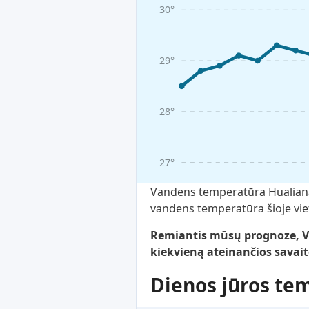
30°
29°
28°
27°
Vandens temperatūra Hualianas 
vandens temperatūra šioje viet
Remiantis mūsų prognoze, Va
kiekvieną ateinančios savait
Dienos jūros te