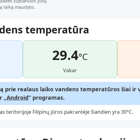
 padės suplanuoti jūsų
ą laiką maudytis.
ndens temperatūra
29.4
°C
Vakar
gą prie realaus laiko vandens temperatūros šiai i
ir „
Android
“ programas.
teritorijoje Filipinų jūros pakrantėje šiandien yra 30°C.