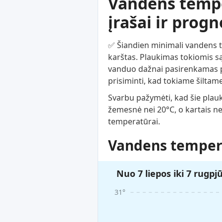
Vandens temper
įrašai ir prog
✅ Šiandien minimali vandens tem
karštas. Plaukimas tokiomis są
vanduo dažnai pasirenkamas po
prisiminti, kad tokiame šiltame
Svarbu pažymėti, kad šie plau
žemesnė nei 20°C, o kartais n
temperatūrai.
Vandens tempera
Nuo 7 liepos iki 7 rugpj
31°