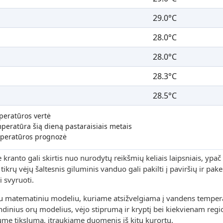
29.0°C
28.0°C
28.0°C
28.3°C
28.5°C
peratūros vertė
peratūra šią dieną pastaraisiais metais
peratūros prognozė
ranto gali skirtis nuo nurodytų reikšmių keliais laipsniais, ypač 
ikrų vėjų šaltesnis giluminis vanduo gali pakilti į paviršių ir pakei
 svyruoti.
u matematiniu modeliu, kuriame atsižvelgiama į vandens tempera
rindinius orų modelius, vėjo stiprumą ir kryptį bei kiekvienam reg
ume tikslumą, įtraukiame duomenis iš kitų kurortų.