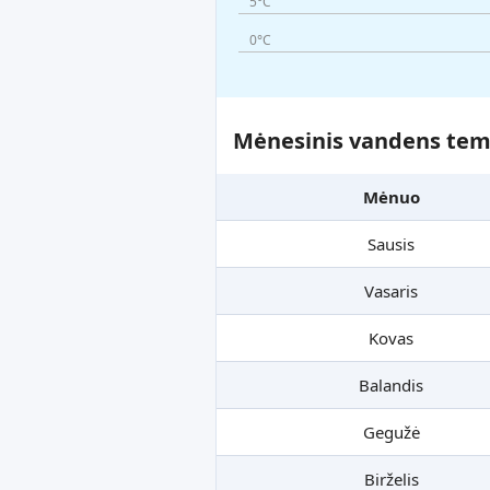
5°C
0°C
Mėnesinis vandens temp
Mėnuo
Sausis
Vasaris
Kovas
Balandis
Gegužė
Birželis