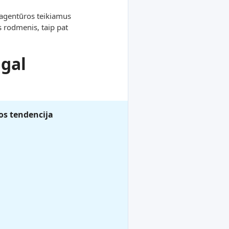
 agentūros teikiamus
s rodmenis, taip pat
gal
s tendencija