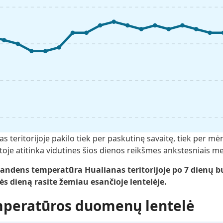
teritorijoje pakilo tiek per paskutinę savaitę, tiek per mė
oje atitinka vidutines šios dienos reikšmes ankstesniais me
ndens temperatūra Hualianas teritorijoje po 7 dienų bu
ės dieną rasite žemiau esančioje lentelėje.
mperatūros duomenų lentelė