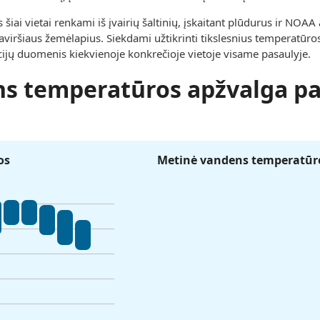
ai vietai renkami iš įvairių šaltinių, įskaitant plūdurus ir NOAA
viršiaus žemėlapius. Siekdami užtikrinti tikslesnius temperatūro
ucijų duomenis kiekvienoje konkrečioje vietoje visame pasaulyje.
s temperatūros apžvalga pa
os
Metinė vandens temperatūro