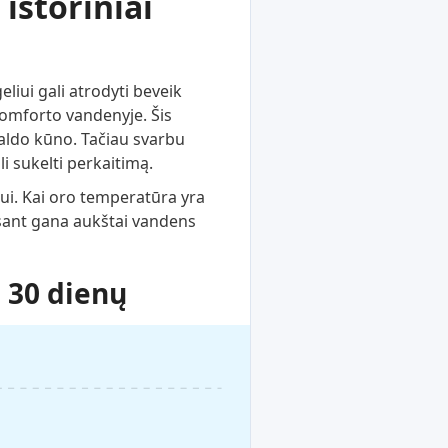
istoriniai
liui gali atrodyti beveik
komforto vandenyje. Šis
aldo kūno. Tačiau svarbu
i sukelti perkaitimą.
ui. Kai oro temperatūra yra
esant gana aukštai vandens
 30 dienų