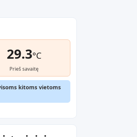
29.3
°C
Prieš savaitę
r visoms kitoms vietoms