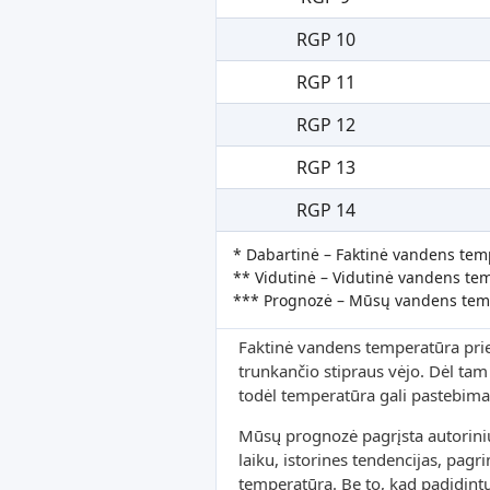
RGP 10
RGP 11
RGP 12
RGP 13
RGP 14
* Dabartinė – Faktinė vandens tem
** Vidutinė – Vidutinė vandens tem
*** Prognozė – Mūsų vandens tem
Faktinė vandens temperatūra prie k
trunkančio stipraus vėjo. Dėl tam t
todėl temperatūra gali pastebimai
Mūsų prognozė pagrįsta autorini
laiku, istorines tendencijas, pag
temperatūrą. Be to, kad padidint