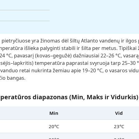
pietryčiuose yra žinomas dėl šiltų Atlanto vandenų ir ilgos pa
eratūra išlieka palyginti stabili ir šilta per metus. Tipiška
4 °C, pavasarį (kovas–gegužė) dažniausiai 22–26 °C, vasarą 
ugsėjis–lapkritis) temperatūra paprastai svyruoja tarp 25–30
 vanduo retai nukrinta žemiau apie 19–20 °C, o vasaros vidur
čio bangas.
eratūros diapazonas (Min, Maks ir Vidurkis)
Min
Vid
20°C
23°C