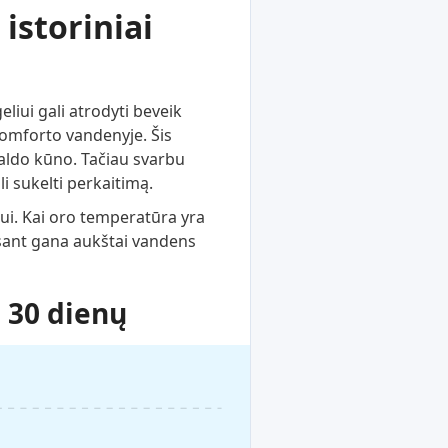
istoriniai
liui gali atrodyti beveik
komforto vandenyje. Šis
aldo kūno. Tačiau svarbu
i sukelti perkaitimą.
ui. Kai oro temperatūra yra
esant gana aukštai vandens
 30 dienų