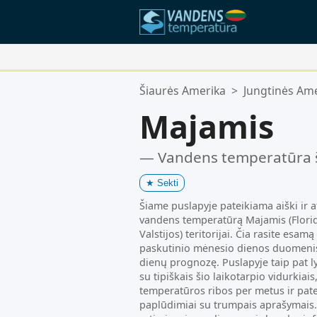
Jūsų Mėgstamiausios Vietos:
Šiaurės Amerika
>
Jungtinės Ame
Jūsų mėgstamiausių sąrašas yra t
Majamis
— Vandens temperatūra 
★
Sekti
Šiame puslapyje pateikiama aiški ir a
vandens temperatūrą Majamis (Flori
Valstijos) teritorijai. Čia rasite esa
paskutinio mėnesio dienos duomenis
dienų prognozę. Puslapyje taip pat 
su tipiškais šio laikotarpio vidurkia
temperatūros ribos per metus ir pate
paplūdimiai su trumpais aprašymais