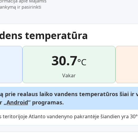
formacija apie Majamis
lankymą ir pasirinkti
ndens temperatūra
30.7
°C
Vakar
gą prie realaus laiko vandens temperatūros šiai i
ir „
Android
“ programas.
eritorijoje Atlanto vandenyno pakrantėje šiandien yra 30°