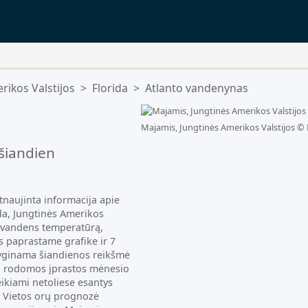
rikos Valstijos
>
Florida
>
Atlanto vandenynas
uščias.
Majamis, Jungtinės Amerikos Valstijos ©
šiandien
tnaujinta informacija apie
da, Jungtinės Amerikos
mą vandens temperatūrą,
 paprastame grafike ir 7
lyginama šiandienos reikšmė
is, rodomos įprastos mėnesio
ikiami netoliese esantys
. Vietos orų prognozė