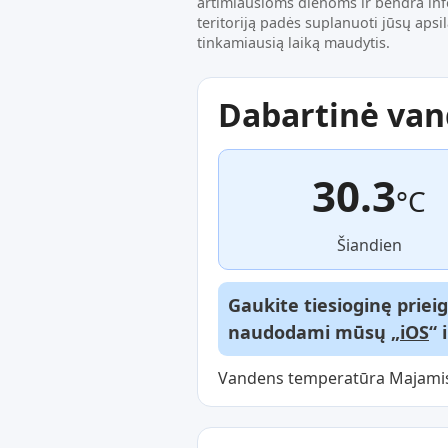
artimiausioms dienoms ir bendra in
teritoriją padės suplanuoti jūsų apsi
tinkamiausią laiką maudytis.
Dabartinė va
30.3
°C
Šiandien
Gaukite tiesioginę priei
naudodami mūsų „
iOS
“ 
Vandens temperatūra Majamis t