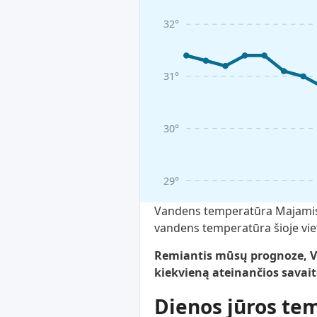
32°
31°
30°
29°
Vandens temperatūra Majamis te
vandens temperatūra šioje viet
Remiantis mūsų prognoze, Va
kiekvieną ateinančios savait
Dienos jūros te