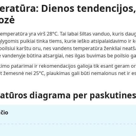
atūra: Dienos tendencijos, 
nozė
peratūra yra virš 28°C. Tai labai šiltas vanduo, kuris dauge
lygomis puikiai tinka tiems, kurie ieško atsipalaidavimo ir 
ilsiui karštu oru, nes vandens temperatūra ženkliai neatš
 vandenyje būtina atsargiai, nes ilgas buvimas be poilsio gal
kimo patarimai ir rekomendacijos galioja tik esant geram or
et žemesnė nei 25°C, plaukimas gali būti nemalonus net ir 
tūros diagrama per paskutines
ūčio