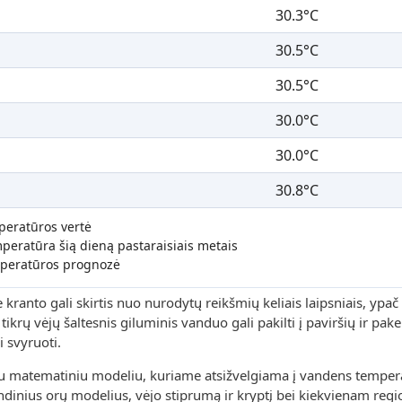
30.3°C
30.5°C
30.5°C
30.0°C
30.0°C
30.8°C
peratūros vertė
peratūra šią dieną pastaraisiais metais
peratūros prognozė
ranto gali skirtis nuo nurodytų reikšmių keliais laipsniais, ypač 
ikrų vėjų šaltesnis giluminis vanduo gali pakilti į paviršių ir pakei
 svyruoti.
u matematiniu modeliu, kuriame atsižvelgiama į vandens tempera
rindinius orų modelius, vėjo stiprumą ir kryptį bei kiekvienam reg