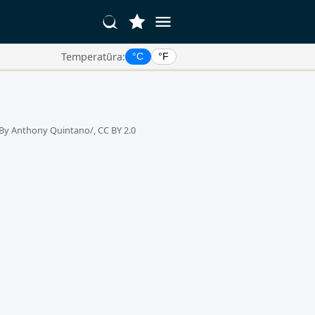
Temperatūra:
°C
°F
By Anthony Quintano/, CC BY 2.0