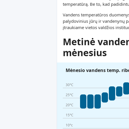
temperatūrą. Be to, kad padidint
Vandens temperatūros duomenys ši
palydovinius jūrų ir vandenynų pa
įtraukiame vietos valdžios instit
Metinė vanden
mėnesius
Mėnesio vandens temp. rib
30°C
25°C
20°C
15°C
10°c