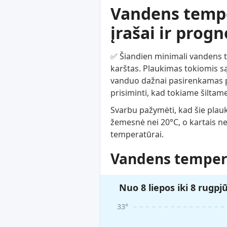
Vandens temper
įrašai ir prog
✅ Šiandien minimali vandens tem
karštas. Plaukimas tokiomis są
vanduo dažnai pasirenkamas po
prisiminti, kad tokiame šiltame
Svarbu pažymėti, kad šie plau
žemesnė nei 20°C, o kartais n
temperatūrai.
Vandens tempera
Nuo 8 liepos iki 8 rugpj
33°