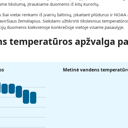
ume tikslumą, įtraukiame duomenis iš kitų kurortų.
ai vietai renkami iš įvairių šaltinių, įskaitant plūdurus ir NOAA
viršiaus žemėlapius. Siekdami užtikrinti tikslesnius temperatūro
ucijų duomenis kiekvienoje konkrečioje vietoje visame pasaulyje.
s temperatūros apžvalga pa
os
Metinė vandens temperatūro