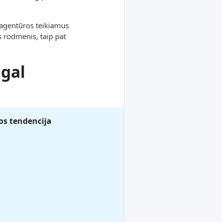
 agentūros teikiamus
s rodmenis, taip pat
gal
s tendencija