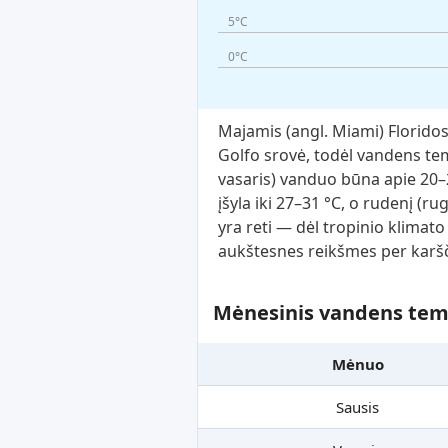
5°C
0°C
Majamis (angl. Miami) Floridos 
Golfo srovė, todėl vandens temp
vasaris) vanduo būna apie 20–2
įšyla iki 27–31 °C, o rudenį (r
yra reti — dėl tropinio klimato
aukštesnes reikšmes per karš
Mėnesinis vandens temp
Mėnuo
Sausis