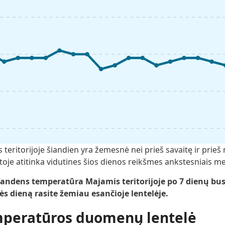
ritorijoje šiandien yra žemesnė nei prieš savaitę ir prieš
oje atitinka vidutines šios dienos reikšmes ankstesniais me
ndens temperatūra Majamis teritorijoje po 7 dienų bus 
ės dieną rasite žemiau esančioje lentelėje.
mperatūros duomenų lentelė