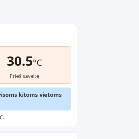
30.5
°C
Prieš savaitę
r visoms kitoms vietoms
C.