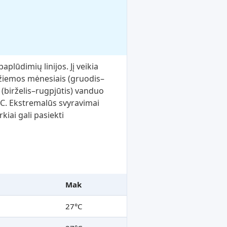
plūdimių linijos. Jį veikia
i žiemos mėnesiais (gruodis–
(birželis–rugpjūtis) vanduo
 °C. Ekstremalūs svyravimai
kiai gali pasiekti
Mak
27°C