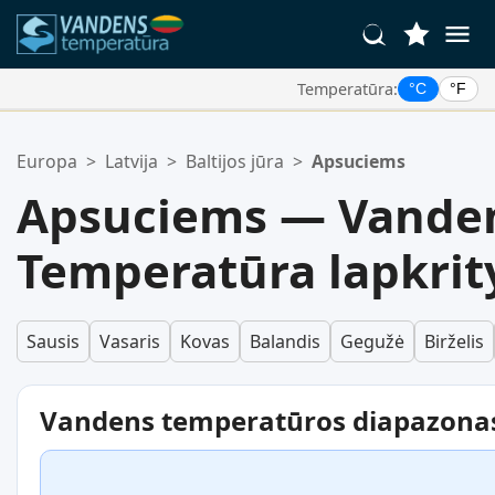
Temperatūra:
°C
°F
Jūsų Mėgstamiausios Vietos:
Europa
>
Latvija
>
Baltijos jūra
>
Apsuciems
Jūsų mėgstamiausių sąrašas yra tuščias.
Apsuciems — Vande
Temperatūra lapkrit
Sausis
Vasaris
Kovas
Balandis
Gegužė
Birželis
Vandens temperatūros diapazona