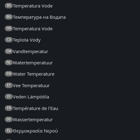
Temperatura Vode
BS
Температура на Водата
BG
Temperatura Vode
HR
Teplota Vody
CS
Vandtemperatur
DA
Watertemperatuur
NL
Water Temperature
EN
Vee Temperatuur
ET
Veden Lämpötila
FI
Température de l'Eau
FR
Wassertemperatur
DE
Θερμοκρασία Νερού
EL