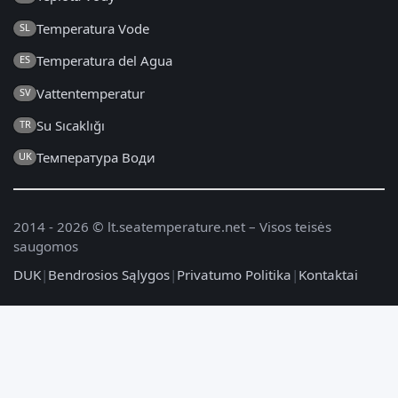
Temperatura Vode
SL
Temperatura del Agua
ES
Vattentemperatur
SV
Su Sıcaklığı
TR
Температура Води
UK
2014 - 2026 © lt.seatemperature.net – Visos teisės
saugomos
DUK
|
Bendrosios Sąlygos
|
Privatumo Politika
|
Kontaktai