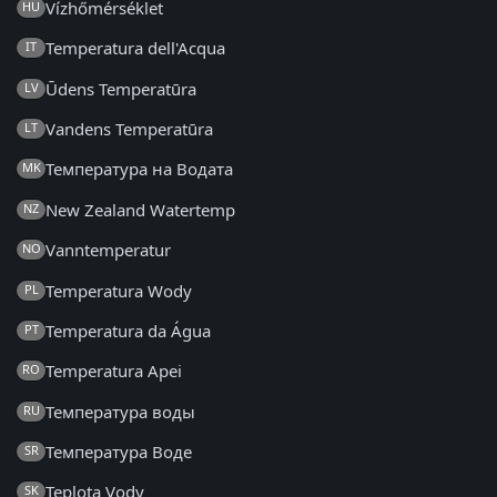
Vízhőmérséklet
HU
Temperatura dell'Acqua
IT
Ūdens Temperatūra
LV
Vandens Temperatūra
LT
Температура на Водата
MK
New Zealand Watertemp
NZ
Vanntemperatur
NO
Temperatura Wody
PL
Temperatura da Água
PT
Temperatura Apei
RO
Температура воды
RU
Температура Воде
SR
Teplota Vody
SK