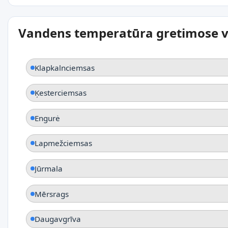
Vandens temperatūra gretimose v
Klapkalnciemsas
Ķesterciemsas
Engurė
Lapmežciemsas
Jūrmala
Mērsrags
Daugavgrīva