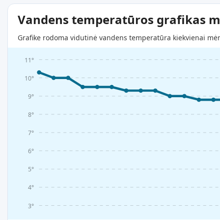
Vandens temperatūros grafikas m
Grafike rodoma vidutinė vandens temperatūra kiekvienai mėne
11°
10°
9°
8°
7°
6°
5°
4°
3°