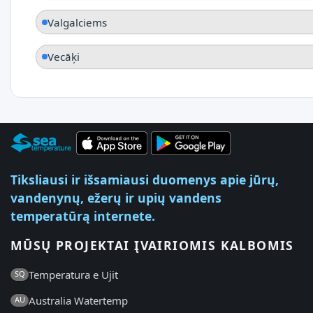
Valgalciems
Vecāķi
Tiksliausi ir išsamiausi duomenys apie jūrų,
vandenynų, ežerų ir upių vandens
temperatūrą internete.
MŪSŲ PROJEKTAI ĮVAIRIOMIS KALBOMIS
Temperatura e Ujit
SQ
Australia Watertemp
AU