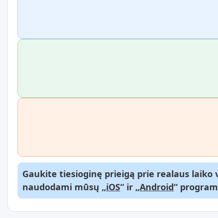
Gaukite tiesioginę prieigą prie realaus laik
naudodami mūsų „
iOS
“ ir „
Android
“ program