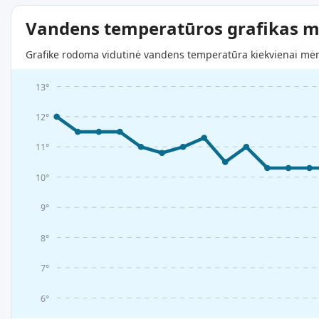
Vandens temperatūros grafikas m
Grafike rodoma vidutinė vandens temperatūra kiekvienai mėne
13°
12°
11°
10°
9°
8°
7°
6°