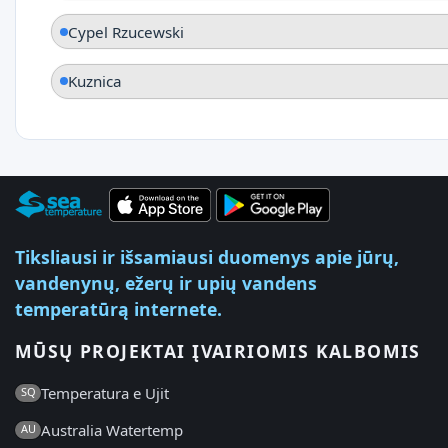
Cypel Rzucewski
Kuznica
Tiksliausi ir išsamiausi duomenys apie jūrų,
vandenynų, ežerų ir upių vandens
temperatūrą internete.
MŪSŲ PROJEKTAI ĮVAIRIOMIS KALBOMIS
Temperatura e Ujit
SQ
Australia Watertemp
AU