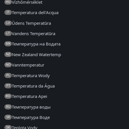
Vízhőmérséklet
HU
Temperatura dell'Acqua
IT
Ūdens Temperatūra
LV
Vandens Temperatūra
LT
Температура на Водата
MK
New Zealand Watertemp
NZ
Vanntemperatur
NO
Temperatura Wody
PL
Temperatura da Água
PT
Temperatura Apei
RO
Температура воды
RU
Температура Воде
SR
Teplota Vody
SK