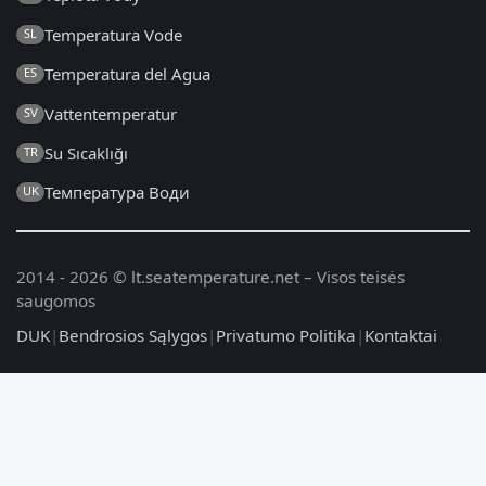
Temperatura Vode
SL
Temperatura del Agua
ES
Vattentemperatur
SV
Su Sıcaklığı
TR
Температура Води
UK
2014 - 2026 © lt.seatemperature.net – Visos teisės
saugomos
DUK
|
Bendrosios Sąlygos
|
Privatumo Politika
|
Kontaktai