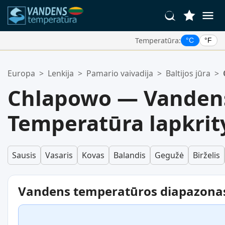
Temperatūra:
°C
°F
Jūsų Mėgstamiausios Vietos:
Europa
>
Lenkija
>
Pamario vaivadija
>
Baltijos jūra
>
Jūsų mėgstamiausių sąrašas yra tuščias.
Chlapowo — Vanden
Temperatūra lapkrit
Sausis
Vasaris
Kovas
Balandis
Gegužė
Birželis
Vandens temperatūros diapazona