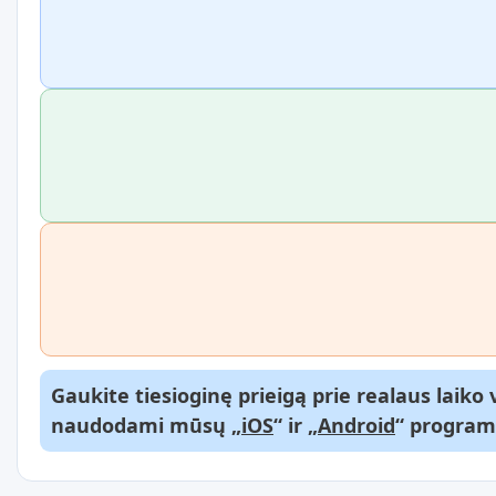
Gaukite tiesioginę prieigą prie realaus laik
naudodami mūsų „
iOS
“ ir „
Android
“ program