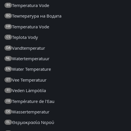
Temperatura Vode
BS
Температура на Водата
BG
Temperatura Vode
HR
Teplota Vody
CS
Vandtemperatur
DA
Watertemperatuur
NL
Water Temperature
EN
Vee Temperatuur
ET
Veden Lämpötila
FI
Température de l'Eau
FR
Wassertemperatur
DE
Θερμοκρασία Νερού
EL