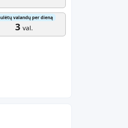
ulėtų valandų per dieną
3
val.
e