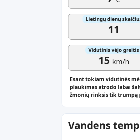
Lietingų dienų skaičiu
11
Vidutinis vėjo greitis
15
km/h
Esant tokiam vidutinės mė
plaukimas atrodo labai šal
žmonių rinksis tik trumpą p
Vandens tempe