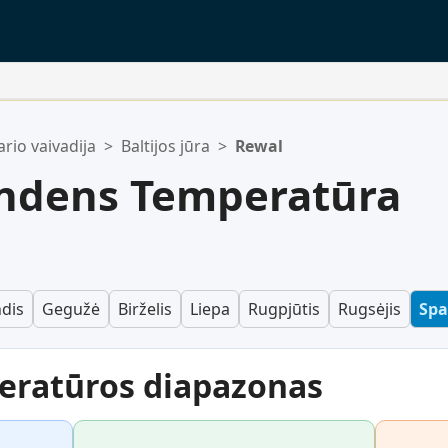
rio vaivadija
>
Baltijos jūra
>
Rewal
uščias.
ndens Temperatūra
dis
Gegužė
Birželis
Liepa
Rugpjūtis
Rugsėjis
Spa
eratūros diapazonas