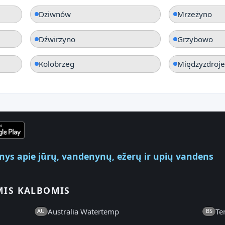
Dziwnów
Mrzeżyno
Dźwirzyno
Grzybowo
Kolobrzeg
Międzyzdroje
enys apie jūrų, vandenynų, ežerų ir upių vandens
MIS KALBOMIS
Australia Watertemp
Te
AU
BS