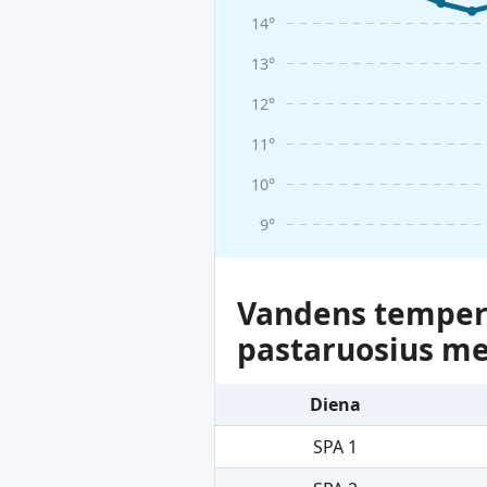
14°
13°
12°
11°
10°
9°
Vandens tempera
pastaruosius m
Diena
SPA 1