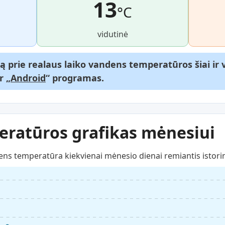
13
°C
vidutinė
gą prie realaus laiko vandens temperatūros šiai i
ir „
Android
“ programas.
ratūros grafikas mėnesiui
ns temperatūra kiekvienai mėnesio dienai remiantis istori