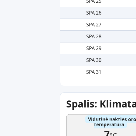
SPA 25
SPA 26
SPA 27
SPA 28
SPA 29
SPA 30
SPA 31
Spalis: Klimat
Vidutinė nakties or
temperatūra
7
°C