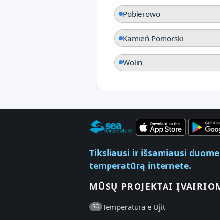
Pobierowo
Kamień Pomorski
Wolin
Tiksliausi ir išsamiausi duom
temperatūrą internete.
MŪSŲ PROJEKTAI ĮVAIRIO
Temperatura e Ujit
SQ