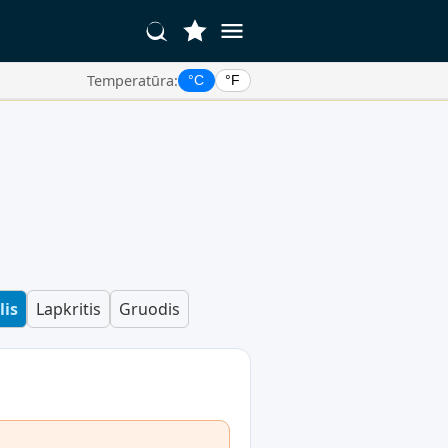
Temperatūra:
°C
°F
lis
Lapkritis
Gruodis