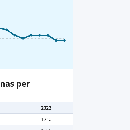
nas per
2022
17°C