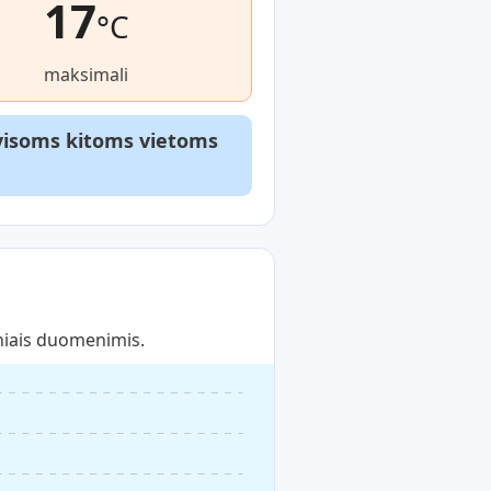
17
°C
maksimali
r visoms kitoms vietoms
niais duomenimis.