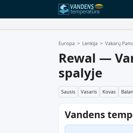
Jūsų Mėgstamiausios Vietos:
Europa
>
Lenkija
>
Vakarų Pama
Jūsų mėgstamiausių sąrašas yra t
Rewal — Va
spalyje
Sausis
Vasaris
Kovas
Balan
Vandens temp