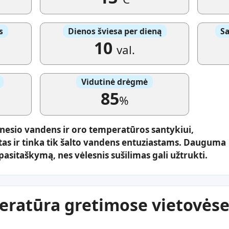
s
Dienos šviesa per dieną
Sa
10
val.
Vidutinė drėgmė
85
%
nesio vandens ir oro temperatūros santykiui,
tas ir tinka tik šalto vandens entuziastams. Dauguma
asitaškymą, nes vėlesnis sušilimas gali užtrukti.
ratūra gretimose vietovės