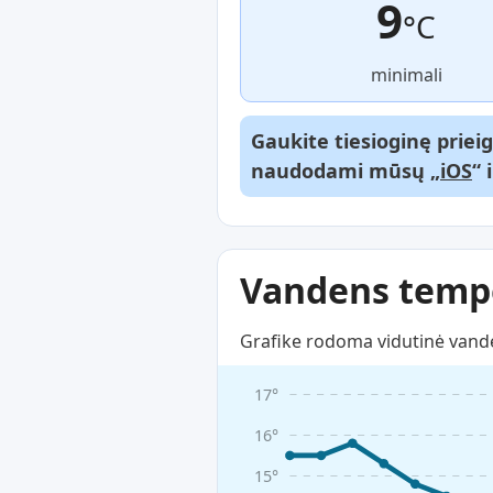
9
°C
minimali
Gaukite tiesioginę priei
naudodami mūsų „
iOS
“ 
Vandens tempe
Grafike rodoma vidutinė vande
17°
16°
15°