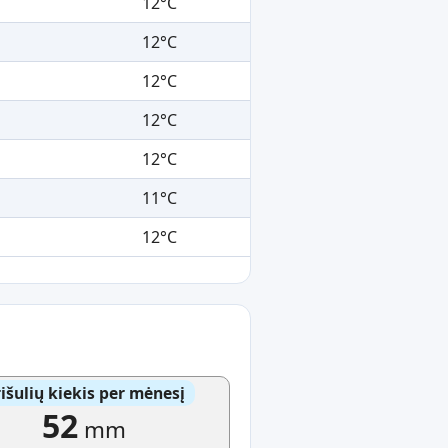
12°C
12°C
12°C
12°C
12°C
11°C
12°C
išulių kiekis per mėnesį
52
mm