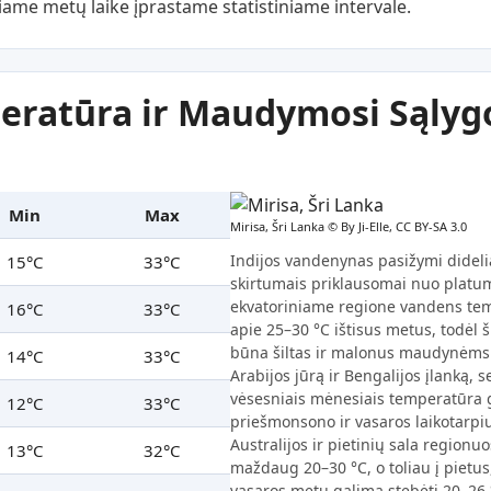
ame metų laike įprastame statistiniame intervale.
ratūra ir Maudymosi Sąlygo
Min
Max
Mirisa, Šri Lanka ©
By Ji-Elle, CC BY-SA 3.0
Indijos vandenynas pasižymi didel
15°C
33°C
skirtumais priklausomai nuo platum
ekvatoriniame regione vandens tem
16°C
33°C
apie 25–30 °C ištisus metus, todėl
būna šiltas ir malonus maudynėms. 
14°C
33°C
Arabijos jūrą ir Bengalijos įlanką, 
vėsesniais mėnesiais temperatūra ga
12°C
33°C
priešmonsono ir vasaros laikotarpiu 
Australijos ir pietinių sala region
13°C
32°C
maždaug 20–30 °C, o toliau į pietus,
vasaros metu galima stebėti 20–26 °