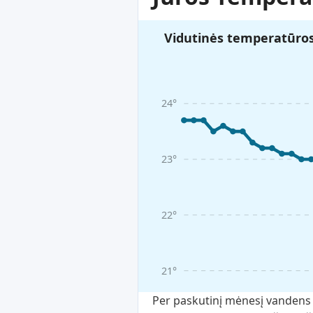
Vidutinės temperatūros 
24°
23°
22°
21°
Per paskutinį mėnesį vandens 