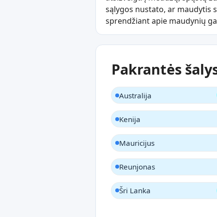
sąlygos nustato, ar maudytis sa
sprendžiant apie maudynių ga
Pakrantės šalys
Australija
Kenija
Mauricijus
Reunjonas
Šri Lanka