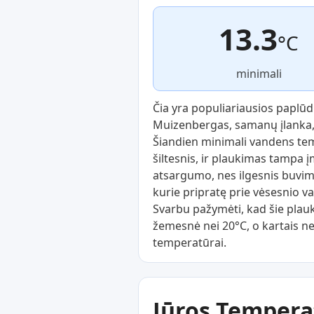
13.3
°C
minimali
Čia yra populiariausios paplūd
Muizenbergas, samanų įlanka,
Šiandien minimali vandens tem
šiltesnis, ir plaukimas tampa 
atsargumo, nes ilgesnis buvim
kurie pripratę prie vėsesnio
Svarbu pažymėti, kad šie plau
žemesnė nei 20°C, o kartais n
temperatūrai.
Jūros Tempera