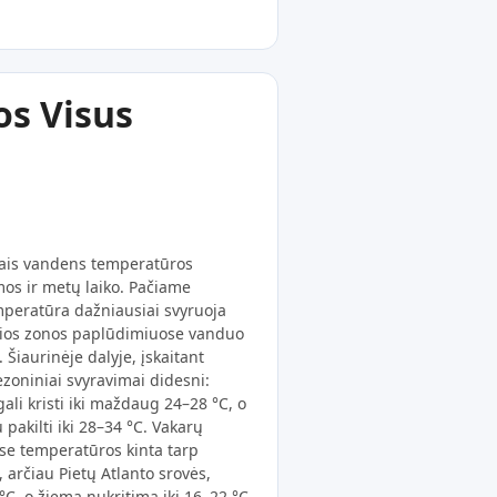
s Visus
iais vandens temperatūros
os ir metų laiko. Pačiame
peratūra dažniausiai svyruoja
 šios zonos paplūdimiuose vanduo
Šiaurinėje dalyje, įskaitant
sezoniniai svyravimai didesni:
li kristi iki maždaug 24–28 °C, o
pakilti iki 28–34 °C. Vakarų
uose temperatūros kinta tarp
 arčiau Pietų Atlanto srovės,
C, o žiemą nukritimą iki 16–22 °C