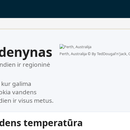
uščias.
ndenynas
Perth, Australija ©
By TedDougal'n'Jack, 
dien ir regioninė
 kur galima
kokia vandens
ien ir visus metus.
ndens temperatūra