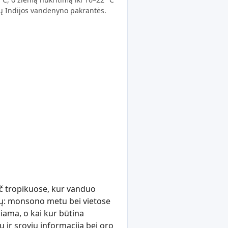
tų Indijos vandenyno pakrantės.
ač tropikuose, kur vanduo
gų: monsono metu bei vietose
iama, o kai kur būtina
ų ir srovių informacija bei oro