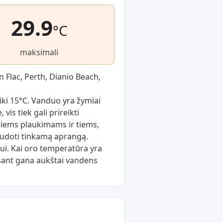
29.9
°C
maksimali
n Flac, Perth, Dianio Beach,
ki 15°C. Vanduo yra žymiai
is tiek gali prireikti
piems plaukimams ir tiems,
audoti tinkamą aprangą.
ui. Kai oro temperatūra yra
esant gana aukštai vandens