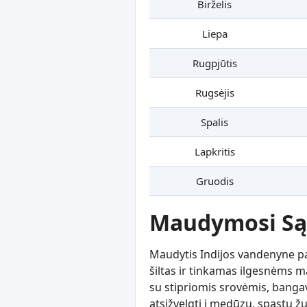
Birželis
Liepa
Rugpjūtis
Rugsėjis
Spalis
Lapkritis
Gruodis
Maudymosi Są
Maudytis Indijos vandenyne pap
šiltas ir tinkamas ilgesnėms
su stipriomis srovėmis, bangav
atsižvelgti į medūzų, spąstų žu