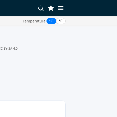
Temperatūra:
°C
°F
CC BY-SA 4.0