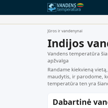
Jūsų Mėgstamiausios Vietos:
Jūros ir vandenynai
Jūsų mėgstamiausių sąrašas yra t
Indijos va
Vandens temperatūra šian
apžvalga
Randame kiekvieną vietą,
maudytis, ir parodome, 
temperatūra ten yra šiand
Dabartinė va