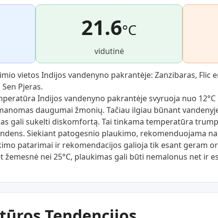
21.6
°C
vidutinė
imio vietos Indijos vandenyno pakrantėje: Zanzibaras, Flic e
 Sen Pjeras.
peratūra Indijos vandenyno pakrantėje svyruoja nuo 12°C i
įmanomas daugumai žmonių. Tačiau ilgiau būnant vandenyje, v
as gali sukelti diskomfortą. Tai tinkama temperatūra trum
 vandens. Siekiant patogesnio plaukimo, rekomenduojama n
kimo patarimai ir rekomendacijos galioja tik esant geram or
et žemesnė nei 25°C, plaukimas gali būti nemalonus net ir 
tūros Tendencijos