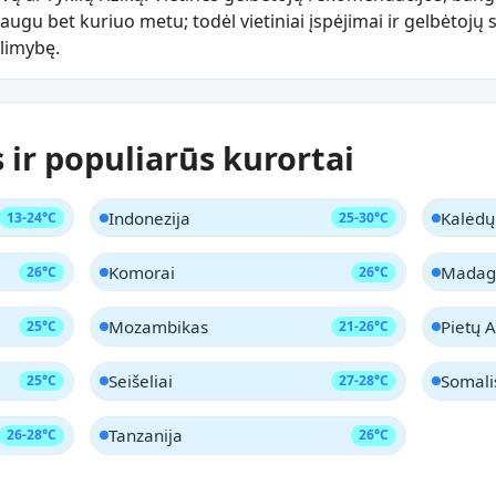
ugu bet kuriuo metu; todėl vietiniai įspėjimai ir gelbėtojų s
limybę.
 ir populiarūs kurortai
Indonezija
Kalėdų
13-24°C
25-30°C
Komorai
Madag
26°C
26°C
Mozambikas
Pietų A
25°C
21-26°C
Seišeliai
Somali
25°C
27-28°C
Tanzanija
26-28°C
26°C