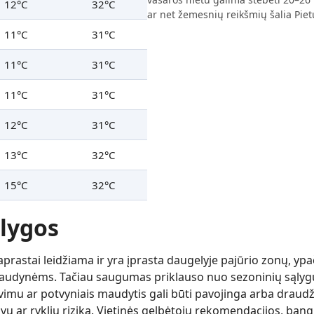
12°C
32°C
ar net žemesnių reikšmių šalia Pie
11°C
31°C
11°C
31°C
11°C
31°C
12°C
31°C
13°C
32°C
15°C
32°C
lygos
rastai leidžiama ir yra įprasta daugelyje pajūrio zonų, yp
 maudynėms. Tačiau saugumas priklauso nuo sezoninių sąly
imu ar potvyniais maudytis gali būti pavojinga arba draudž
vų ar ryklių riziką. Vietinės gelbėtojų rekomendacijos, bang