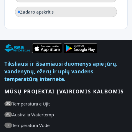
Zadaro apskritis
Tiksliausi ir išsamiausi duomenys apie jūrų,
vandenynų, ežerų ir upių vandens
temperatūrą internete.
MŪSŲ PROJEKTAI ĮVAIRIOMIS KALBOMIS
Temperatura e Ujit
SQ
Australia Watertemp
AU
Temperatura Vode
BS