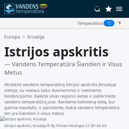
Temperatūra:
°C
°F
Jūsų Mėgstamiausios Vietos:
Europa
>
Kroatija
Jūsų mėgstamiausių sąrašas yra tuščias.
Istrijos apskritis
— Vandens Temperatūra Šiandien ir Visus
Metus
Atraskite vandens temperatūrą Istrijos apskritis (Kroatija)
vietoje, su realaus laiko duomenimis ir metinėmis
tendencijomis. Raskite visas regiono vietas ir patikrinkite
vandens temperatūrą jose. Randame kiekvieną vietą, kur
galima maudytis, ir parodome, kokia vandens temperatūra
ten yra šiandien ir visus metus.
Istrijos apskritis, Kroatija ©
By Florian Hirzinger, CC BY-SA 4.0