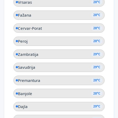
Vrsaras
28°C
Fažana
28°C
Cervar-Porat
28°C
Peroj
28°C
Zambratija
29°C
Savudrija
29°C
Premantura
28°C
Banjolė
28°C
Dajla
29°C