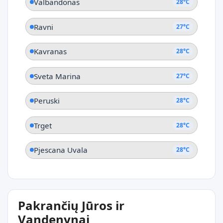
Valbandonas
28°C
Ravni
27°C
Kavranas
28°C
Sveta Marina
27°C
Peruski
28°C
Trget
28°C
Pjescana Uvala
28°C
Pakrančių Jūros ir
Vandenynai