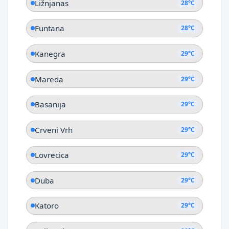
Ližnjanas
28°C
Funtana
28°C
Kanegra
29°C
Mareda
29°C
Basanija
29°C
Crveni Vrh
29°C
Lovrecica
29°C
Duba
29°C
Katoro
29°C