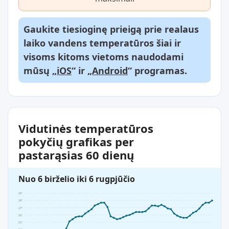
Gaukite tiesioginę prieigą prie realaus
laiko vandens temperatūros šiai ir
visoms kitoms vietoms naudodami
mūsų „
iOS
“ ir „
Android
“ programas.
Vidutinės temperatūros
pokyčių grafikas per
pastarąsias 60 dienų
Nuo 6 birželio iki 6 rugpjūčio
29°
28°
27°
26°
25°