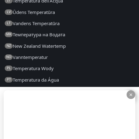
Temperatura dell'Acqua
IT
Ūdens Temperatūra
LV
Vandens Temperatūra
LT
Температура на Водата
MK
New Zealand Watertemp
NZ
Vanntemperatur
NO
Temperatura Wody
PL
Temperatura da Água
PT
Temperatura Apei
RO
×
×
Температура воды
RU
Температура Воде
SR
Teplota Vody
SK
Temperatura Vode
SL