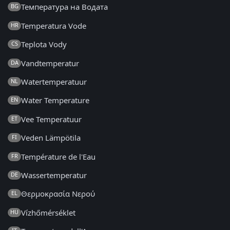
Температура на Водата
BG
Temperatura Vode
HR
Teplota Vody
CS
Vandtemperatur
DA
Watertemperatuur
NL
Water Temperature
EN
Vee Temperatuur
ET
Veden Lämpötila
FI
Température de l'Eau
FR
Wassertemperatur
DE
Θερμοκρασία Νερού
EL
Vízhőmérséklet
HU