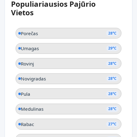
Populiariausios Pajūrio
Dajla
Vietos
Porečas
28°C
Umagas
29°C
Rovinj
28°C
Novigradas
28°C
Pula
28°C
Medulinas
28°C
Rabac
27°C