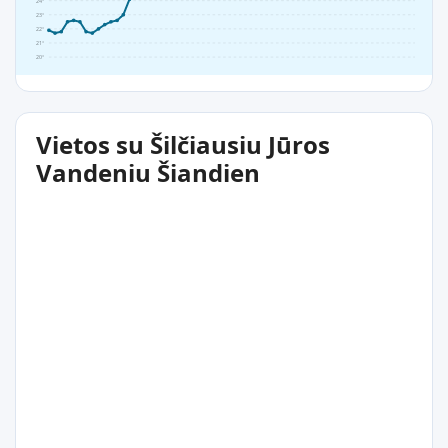
24°
23°
22°
21°
20°
Vietos su Šilčiausiu Jūros
Vandeniu Šiandien
29°C