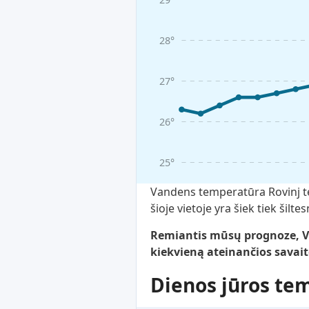
28°
27°
26°
25°
Vandens temperatūra Rovinj ter
šioje vietoje yra šiek tiek šilt
Remiantis mūsų prognoze, Va
kiekvieną ateinančios savait
Dienos jūros te