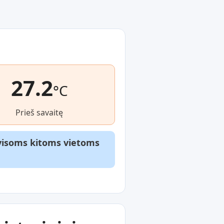
27.2
°C
Prieš savaitę
r visoms kitoms vietoms