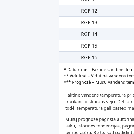
RGP 12
RGP 13
RGP 14
RGP 15
RGP 16
* Dabartinė – Faktinė vandens tem
** Vidutinė – Vidutinė vandens tem
*** Prognozė – Mūsų vandens tem
Faktinė vandens temperatūra prie k
trunkančio stipraus vėjo. Dėl tam t
todėl temperatūra gali pastebimai
Mūsų prognozė pagrįsta autorini
laiku, istorines tendencijas, pag
temperatūrą. Be to, kad padidint