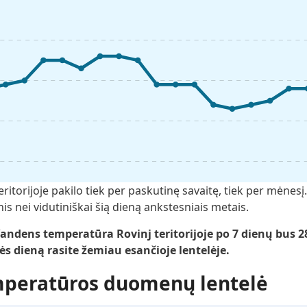
itorijoje pakilo tiek per paskutinę savaitę, tiek per mėnes
esnis nei vidutiniškai šią dieną ankstesniais metais.
ndens temperatūra Rovinj teritorijoje po 7 dienų bus 28
ės dieną rasite žemiau esančioje lentelėje.
mperatūros duomenų lentelė