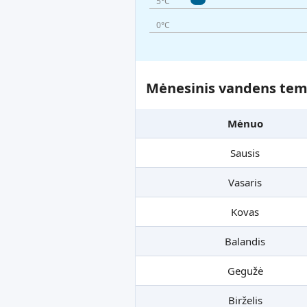
5°C
0°C
Mėnesinis vandens temp
Mėnuo
Sausis
Vasaris
Kovas
Balandis
Gegužė
Birželis