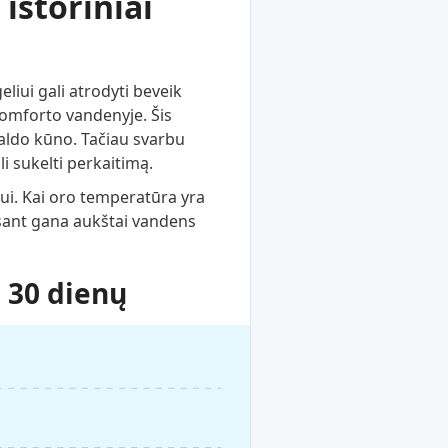
istoriniai
liui gali atrodyti beveik
komforto vandenyje. Šis
aldo kūno. Tačiau svarbu
i sukelti perkaitimą.
ui. Kai oro temperatūra yra
esant gana aukštai vandens
 30 dienų