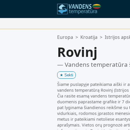
Jūsų Mėgstamiausios Vietos:
Europa
>
Kroatija
>
Istrijos apsk
Jūsų mėgstamiausių sąrašas yra t
Rovinj
— Vandens temperatūra 
★
Sekti
Šiame puslapyje pateikiama aiški ir a
vandens temperatūrą Rovinj (Istrijos ap
Čia rasite esamą vandens temperatū
duomenis paprastame grafike ir 7 di
pat lyginama šiandienos reikšmė su ti
vidurkiais, rodomos įprastos mėnesi
metus ir pateikiami netoliese esanty
aprašymais. Vietos orų prognozė ar