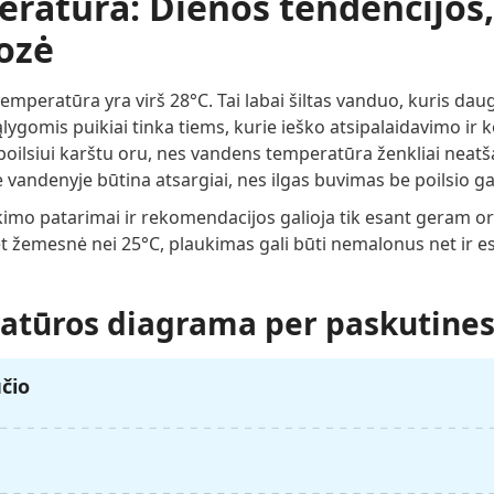
atūra: Dienos tendencijos, 
nozė
peratūra yra virš 28°C. Tai labai šiltas vanduo, kuris dauge
lygomis puikiai tinka tiems, kurie ieško atsipalaidavimo ir 
ilsiui karštu oru, nes vandens temperatūra ženkliai neatš
 vandenyje būtina atsargiai, nes ilgas buvimas be poilsio gal
kimo patarimai ir rekomendacijos galioja tik esant geram or
et žemesnė nei 25°C, plaukimas gali būti nemalonus net ir 
tūros diagrama per paskutines
ūčio