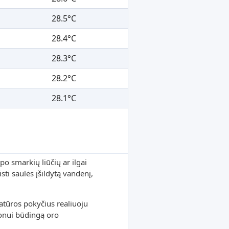
28.5°C
28.4°C
28.3°C
28.2°C
28.1°C
po smarkių liūčių ar ilgai
sti saulės įšildytą vandenį,
tūros pokyčius realiuoju
ionui būdingą oro