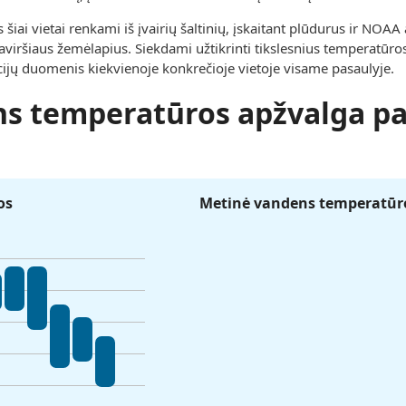
ai vietai renkami iš įvairių šaltinių, įskaitant plūdurus ir NOAA
viršiaus žemėlapius. Siekdami užtikrinti tikslesnius temperatūro
ucijų duomenis kiekvienoje konkrečioje vietoje visame pasaulyje.
s temperatūros apžvalga pa
os
Metinė vandens temperatūro