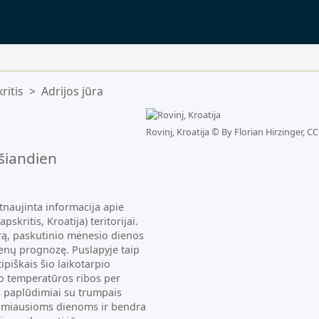
ritis
>
Adrijos jūra
uščias.
Rovinj, Kroatija ©
By Florian Hirzinger, CC
šiandien
tnaujinta informacija apie
skritis, Kroatija) teritorijai.
rą, paskutinio mėnesio dienos
enų prognozę. Puslapyje taip
piškais šio laikotarpio
o temperatūros ribos per
s paplūdimiai su trumpais
timiausioms dienoms ir bendra