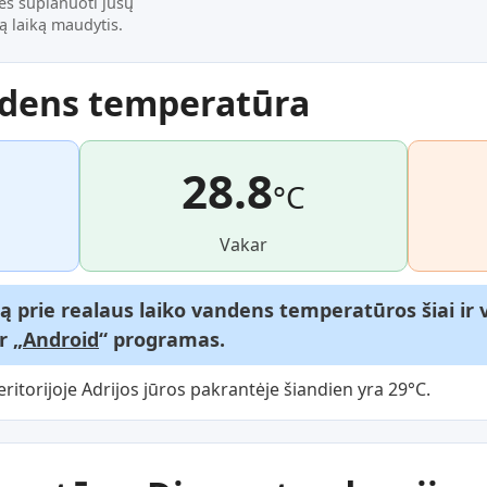
dės suplanuoti jūsų
ą laiką maudytis.
ndens temperatūra
28.8
°C
Vakar
gą prie realaus laiko vandens temperatūros šiai i
ir „
Android
“ programas.
itorijoje Adrijos jūros pakrantėje šiandien yra 29°C.