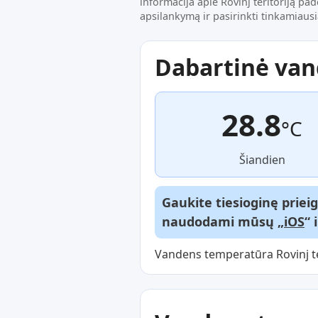
informacija apie Rovinj teritoriją pa
apsilankymą ir pasirinkti tinkamiausi
Dabartinė va
28.8
°C
Šiandien
Gaukite tiesioginę priei
naudodami mūsų „
iOS
“ 
Vandens temperatūra Rovinj ter