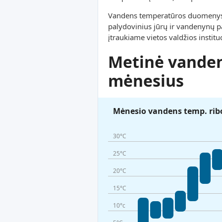
Vandens temperatūros duomenys ši
palydovinius jūrų ir vandenynų pa
įtraukiame vietos valdžios instit
Metinė vanden
mėnesius
Mėnesio vandens temp. rib
30°C
25°C
20°C
15°C
10°c