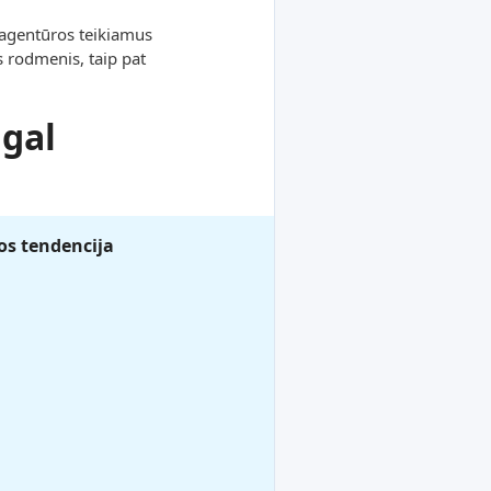
 agentūros teikiamus
s rodmenis, taip pat
gal
s tendencija