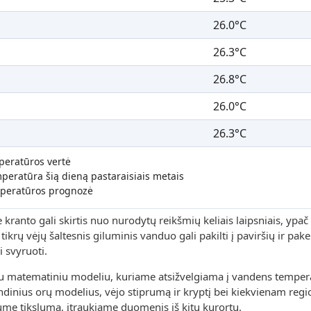
26.0°C
26.3°C
26.8°C
26.0°C
26.3°C
peratūros vertė
peratūra šią dieną pastaraisiais metais
peratūros prognozė
ranto gali skirtis nuo nurodytų reikšmių keliais laipsniais, ypač 
ikrų vėjų šaltesnis giluminis vanduo gali pakilti į paviršių ir pakei
 svyruoti.
u matematiniu modeliu, kuriame atsižvelgiama į vandens tempera
rindinius orų modelius, vėjo stiprumą ir kryptį bei kiekvienam reg
ume tikslumą, įtraukiame duomenis iš kitų kurortų.