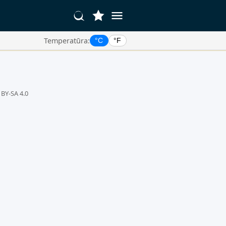
Temperatūra:
°C
°F
 BY-SA 4.0