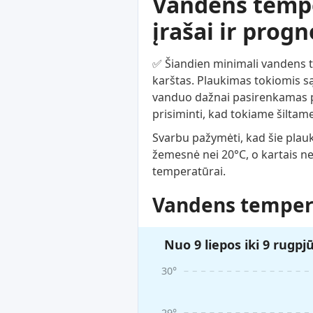
Vandens temper
įrašai ir prog
✅ Šiandien minimali vandens tem
karštas. Plaukimas tokiomis są
vanduo dažnai pasirenkamas po
prisiminti, kad tokiame šiltame
Svarbu pažymėti, kad šie plau
žemesnė nei 20°C, o kartais n
temperatūrai.
Vandens tempera
Nuo 9 liepos iki 9 rugpj
30°
29°