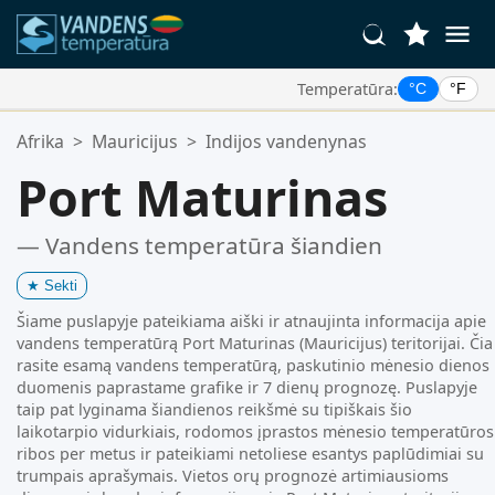
Temperatūra:
°C
°F
Jūsų Mėgstamiausios Vietos:
Afrika
>
Mauricijus
>
Indijos vandenynas
Jūsų mėgstamiausių sąrašas yra tuščias.
Port Maturinas
— Vandens temperatūra šiandien
★
Sekti
Šiame puslapyje pateikiama aiški ir atnaujinta informacija apie
vandens temperatūrą Port Maturinas (Mauricijus) teritorijai. Čia
rasite esamą vandens temperatūrą, paskutinio mėnesio dienos
duomenis paprastame grafike ir 7 dienų prognozę. Puslapyje
taip pat lyginama šiandienos reikšmė su tipiškais šio
laikotarpio vidurkiais, rodomos įprastos mėnesio temperatūros
ribos per metus ir pateikiami netoliese esantys paplūdimiai su
trumpais aprašymais. Vietos orų prognozė artimiausioms