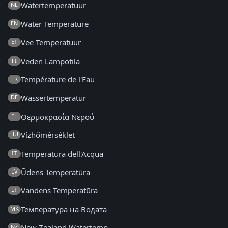
Watertemperatuur
NL
Water Temperature
EN
Vee Temperatuur
ET
Veden Lämpötila
FI
Température de l'Eau
FR
Wassertemperatur
DE
Θερμοκρασία Νερού
EL
Vízhőmérséklet
HU
Temperatura dell'Acqua
IT
Ūdens Temperatūra
LV
Vandens Temperatūra
LT
Температура на Водата
MK
New Zealand Watertemp
NZ