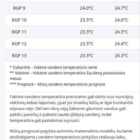
RGP 9
24.0°C
24.7°C
RGP 10
23.5°C
24.6°C
RGP 11
23.3°C
24.5°C
RGP 12
23.5°C
24.4°C
RGP 13
23.3°C
24.3°C
* Dabartinė – Faktinė vandens temperatūros vertė
** Vidutinė – Vidutinė vandens temperatūra šią dieną pastaraisiais
metais
*** Prognozė – Mūsų vandens temperatūros prognozė
Faktinė vandens temperatūra prie kranto gali skirtis nuo nurodytų
reikšmių keliais laipsniais, ypač po smarkių liūčių ar ilgai trunkančio
stipraus vėjo. Dėl tam tikrų vėjų šaltesnis giluminis vanduo gali
pakilti į paviršių ir pakeisti saulės įšildytą vandenį, todėl
temperatūra gali pastebimai svyruoti.
Mūsų prognozė pagrįsta autoriniu matematiniu modeliu, kuriame
atsižvelgiama į vandens temperatūros pokyčius realiuoju laiku,