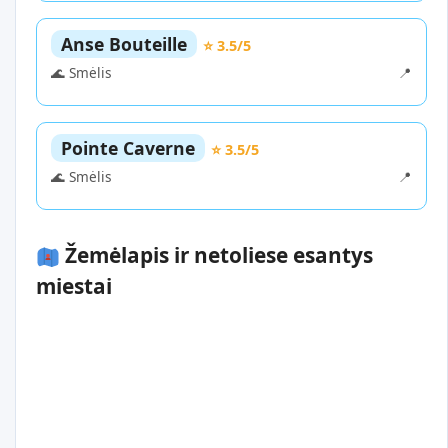
Anse Bouteille
⭐ 3.5/5
🌊 Smėlis
📍
Pointe Caverne
⭐ 3.5/5
🌊 Smėlis
📍
Žemėlapis ir netoliese esantys
miestai