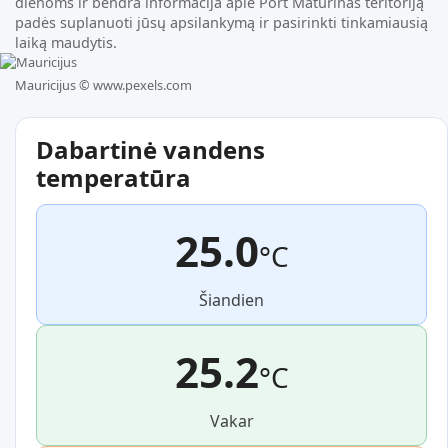
dienoms ir bendra informacija apie Port Maturinas teritoriją
padės suplanuoti jūsų apsilankymą ir pasirinkti tinkamiausią
laiką maudytis.
Mauricijus ©
www.pexels.com
Dabartinė vandens
temperatūra
25.0
°C
Šiandien
25.2
°C
Vakar