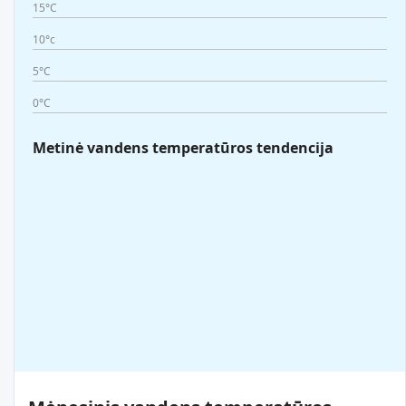
15°C
10°c
5°C
0°C
Metinė vandens temperatūros tendencija