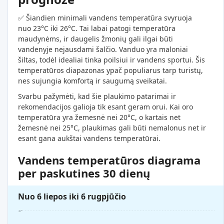
✅ Šiandien minimali vandens temperatūra svyruoja
nuo 23°C iki 26°C. Tai labai patogi temperatūra
maudynėms, ir daugelis žmonių gali ilgai būti
vandenyje nejausdami šalčio. Vanduo yra maloniai
šiltas, todėl idealiai tinka poilsiui ir vandens sportui. Šis
temperatūros diapazonas ypač populiarus tarp turistų,
nes sujungia komfortą ir saugumą sveikatai.
Svarbu pažymėti, kad šie plaukimo patarimai ir
rekomendacijos galioja tik esant geram orui. Kai oro
temperatūra yra žemesnė nei 20°C, o kartais net
žemesnė nei 25°C, plaukimas gali būti nemalonus net ir
esant gana aukštai vandens temperatūrai.
Vandens temperatūros diagrama
per paskutines 30 dienų
Nuo 6 liepos iki 6 rugpjūčio
27°