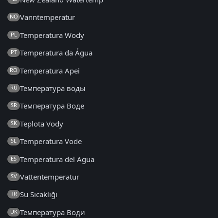
Vanntemperatur
NO
Temperatura Wody
PL
Temperatura da Água
PT
Temperatura Apei
RO
Температура воды
RU
Температура Воде
SR
Teplota Vody
SK
Temperatura Vode
SL
Temperatura del Agua
ES
Vattentemperatur
SV
Su Sıcaklığı
TR
Температура Води
UK