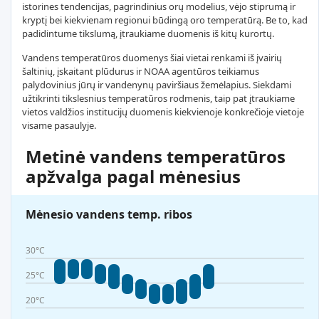
istorines tendencijas, pagrindinius orų modelius, vėjo stiprumą ir
kryptį bei kiekvienam regionui būdingą oro temperatūrą. Be to, kad
padidintume tikslumą, įtraukiame duomenis iš kitų kurortų.
Vandens temperatūros duomenys šiai vietai renkami iš įvairių
šaltinių, įskaitant plūdurus ir NOAA agentūros teikiamus
palydovinius jūrų ir vandenynų paviršiaus žemėlapius. Siekdami
užtikrinti tikslesnius temperatūros rodmenis, taip pat įtraukiame
vietos valdžios institucijų duomenis kiekvienoje konkrečioje vietoje
visame pasaulyje.
Metinė vandens temperatūros
apžvalga pagal mėnesius
Mėnesio vandens temp. ribos
30°C
25°C
20°C