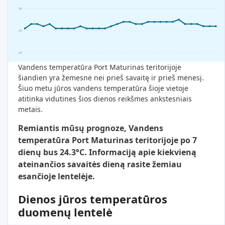
26°
25°
24°
Vandens temperatūra Port Maturinas teritorijoje
šiandien yra žemesnė nei prieš savaitę ir prieš mėnesį.
Šiuo metu jūros vandens temperatūra šioje vietoje
atitinka vidutines šios dienos reikšmes ankstesniais
metais.
Remiantis mūsų prognoze, Vandens
temperatūra Port Maturinas teritorijoje po 7
dienų bus 24.3°C. Informaciją apie kiekvieną
ateinančios savaitės dieną rasite žemiau
esančioje lentelėje.
Dienos jūros temperatūros
duomenų lentelė