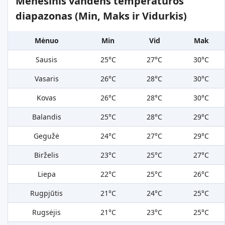
Mėnesinis vandens temperatūros
diapazonas (Min, Maks ir Vidurkis)
Mėnuo
Min
Vid
Mak
Sausis
25°C
27°C
30°C
Vasaris
26°C
28°C
30°C
Kovas
26°C
28°C
30°C
Balandis
25°C
28°C
29°C
Gegužė
24°C
27°C
29°C
Birželis
23°C
25°C
27°C
Liepa
22°C
25°C
26°C
Rugpjūtis
21°C
24°C
25°C
Rugsėjis
21°C
23°C
25°C