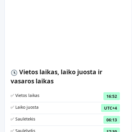
Vietos laikas, laiko juosta ir
vasaros laikas
✅ Vietos laikas
16:52
✅ Laiko juosta
UTC+4
✅ Saulėtekis
06:13
✅ Saulėlydis
17:30