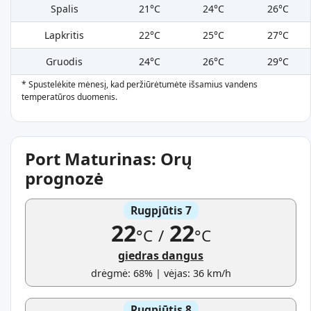
Spalis
21°C
24°C
26°C
Lapkritis
22°C
25°C
27°C
Gruodis
24°C
26°C
29°C
* Spustelėkite mėnesį, kad peržiūrėtumėte išsamius vandens
temperatūros duomenis.
Port Maturinas: Orų
prognozė
Rugpjūtis 7
22
22
°C
/
°C
giedras dangus
drėgmė: 68% | vėjas: 36 km/h
Rugpjūtis 8