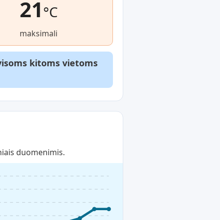
21
°C
maksimali
r visoms kitoms vietoms
niais duomenimis.