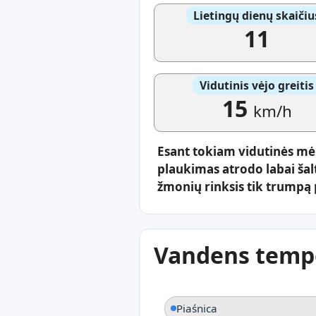
Lietingų dienų skaičiu
11
Vidutinis vėjo greitis
15
km/h
Esant tokiam vidutinės mė
plaukimas atrodo labai šal
žmonių rinksis tik trumpą p
Vandens tempe
Piaśnica