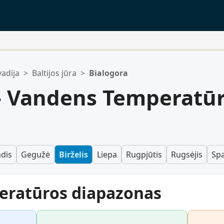
adija
>
Baltijos jūra
>
Bialogora
uščias.
— Vandens Temperatū
dis
Gegužė
Birželis
Liepa
Rugpjūtis
Rugsėjis
Spa
eratūros diapazonas