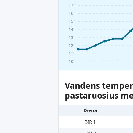
17°
16°
15°
14°
13°
12°
11°
10°
Vandens tempera
pastaruosius m
Diena
BIR 1