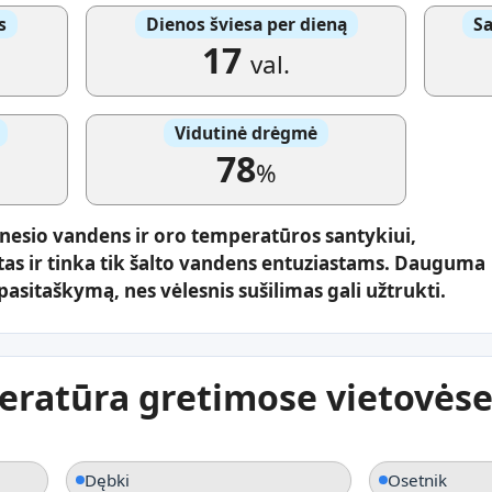
s
Dienos šviesa per dieną
Sa
17
val.
Vidutinė drėgmė
78
%
nesio vandens ir oro temperatūros santykiui,
tas ir tinka tik šalto vandens entuziastams. Dauguma
asitaškymą, nes vėlesnis sušilimas gali užtrukti.
ratūra gretimose vietovės
Dębki
Osetnik