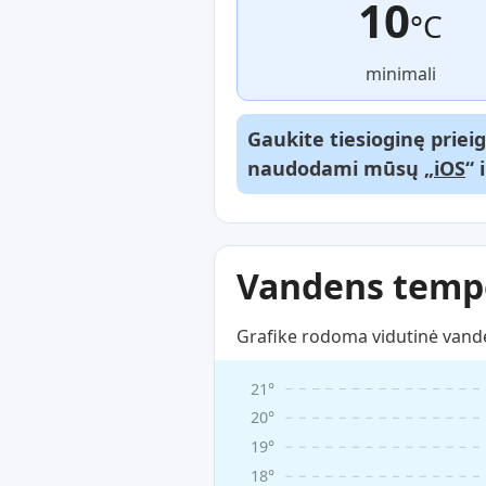
10
°C
minimali
Gaukite tiesioginę priei
naudodami mūsų „
iOS
“ 
Vandens tempe
Grafike rodoma vidutinė vande
21°
20°
19°
18°