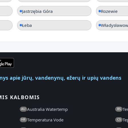
Jastrzębia Góra
Rozewie
Łeba
Władysławo
enys apie jūrų, vandenynų, ežerų ir upių vandens
MIS KALBOMIS
Australia Watertemp
Te
AU
BS
Temperatura Vode
Te
HR
CS