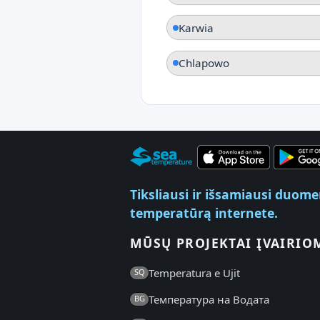
Karwia
Chlapowo
Tiksliausi ir išsamiausi duom
temperatūrą internete.
MŪSŲ PROJEKTAI ĮVAIRIO
Temperatura e Ujit
SQ
Температура на Водата
BG