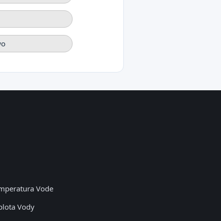
wo
mperatura Vode
plota Vody