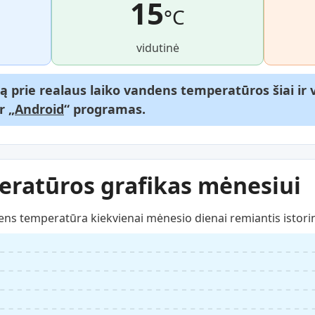
15
°C
vidutinė
gą prie realaus laiko vandens temperatūros šiai i
ir „
Android
“ programas.
ratūros grafikas mėnesiui
ns temperatūra kiekvienai mėnesio dienai remiantis istori