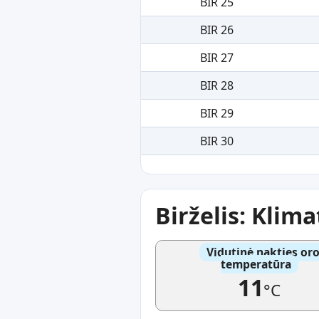
BIR 25
BIR 26
BIR 27
BIR 28
BIR 29
BIR 30
Birželis: Klim
Vidutinė nakties or
temperatūra
11
°C