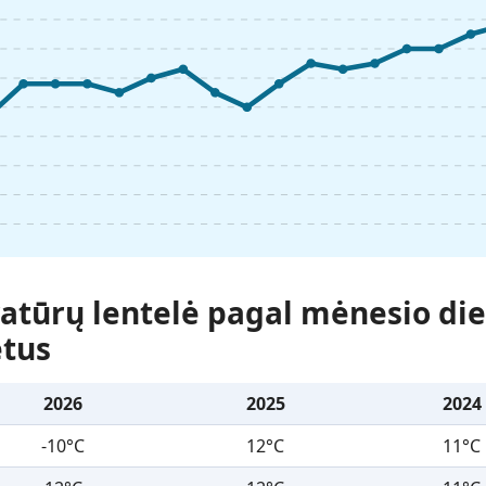
tūrų lentelė pagal mėnesio die
etus
2026
2025
2024
-10°C
12°C
11°C