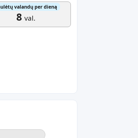
ulėtų valandų per dieną
8
val.
e