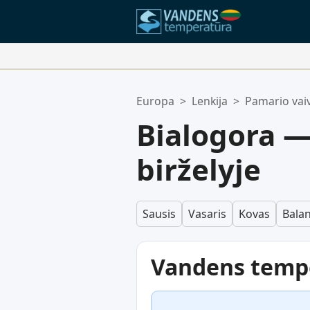
Jūsų Mėgstamiausios Vietos:
Europa
>
Lenkija
>
Pamario vaiv
Jūsų mėgstamiausių sąrašas yra t
Bialogora 
birželyje
Sausis
Vasaris
Kovas
Balan
Vandens temp