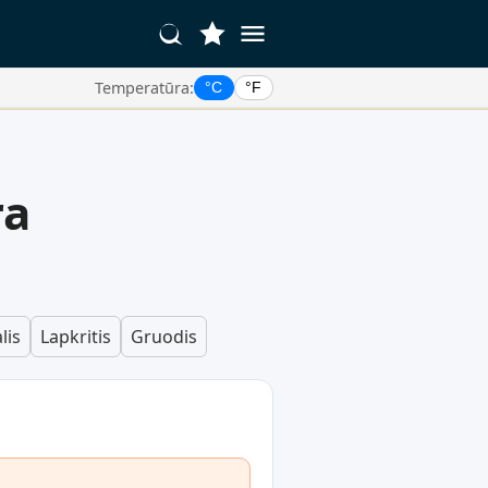
Temperatūra:
°C
°F
ra
lis
Lapkritis
Gruodis