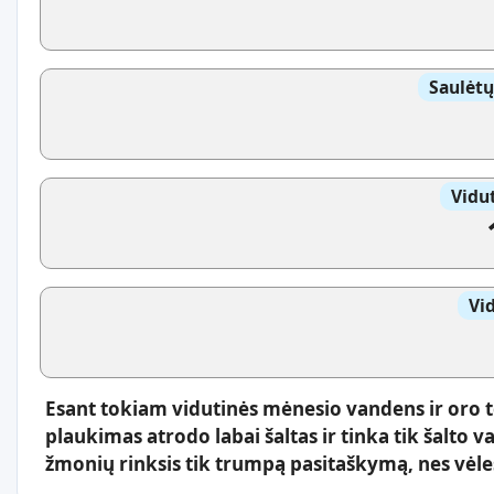
Saulėtų
Vidut
Vi
Esant tokiam vidutinės mėnesio vandens ir oro 
plaukimas atrodo labai šaltas ir tinka tik šalt
žmonių rinksis tik trumpą pasitaškymą, nes vėlesn