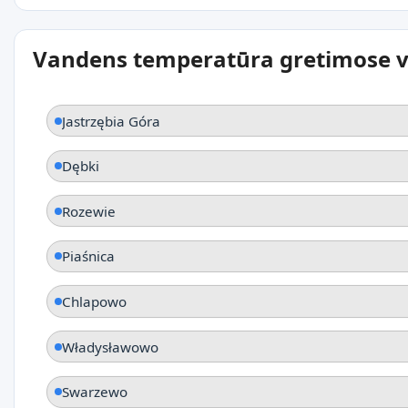
Vandens temperatūra gretimose v
Jastrzębia Góra
Dębki
Rozewie
Piaśnica
Chlapowo
Władysławowo
Swarzewo