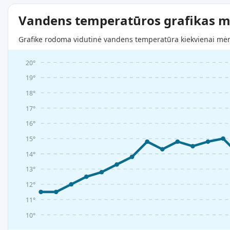
Vandens temperatūros grafikas m
Grafike rodoma vidutinė vandens temperatūra kiekvienai mėne
20°
19°
18°
17°
16°
15°
14°
13°
12°
11°
10°