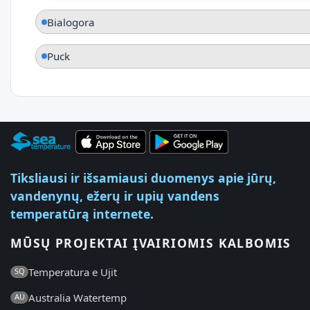
Bialogora
Puck
Tiksliausi ir išsamiausi duomenys apie jūrų,
vandenynų, ežerų ir upių vandens
temperatūrą internete.
MŪSŲ PROJEKTAI ĮVAIRIOMIS KALBOMIS
Temperatura e Ujit
SQ
Australia Watertemp
AU