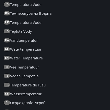
Temperatura Vode
BS
Температура на Водата
BG
Temperatura Vode
HR
Teplota Vody
CS
Vandtemperatur
DA
Watertemperatuur
NL
Water Temperature
EN
Vee Temperatuur
ET
Veden Lämpötila
FI
Température de l'Eau
FR
Wassertemperatur
DE
Θερμοκρασία Νερού
EL