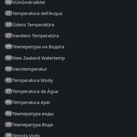
Vízhőmérséklet
HU
Temperatura dell'Acqua
IT
Ūdens Temperatūra
LV
Vandens Temperatūra
LT
Температура на Водата
MK
New Zealand Watertemp
NZ
Vanntemperatur
NO
Temperatura Wody
PL
Temperatura da Água
PT
Temperatura Apei
RO
Температура воды
RU
Температура Воде
SR
Teplota Vody
SK