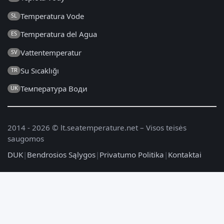
Temperatura Vode
SL
Temperatura del Agua
ES
Vattentemperatur
SV
Su Sıcaklığı
TR
Температура Води
UK
2014 - 2026 © lt.seatemperature.net – Visos teisės
saugomos
DUK
|
Bendrosios Sąlygos
|
Privatumo Politika
|
Kontaktai