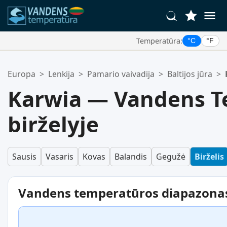
Temperatūra:
°C
°F
Jūsų Mėgstamiausios Vietos:
Europa
>
Lenkija
>
Pamario vaivadija
>
Baltijos jūra
>
Jūsų mėgstamiausių sąrašas yra tuščias.
Karwia — Vandens T
birželyje
Sausis
Vasaris
Kovas
Balandis
Gegužė
Birželis
Vandens temperatūros diapazona