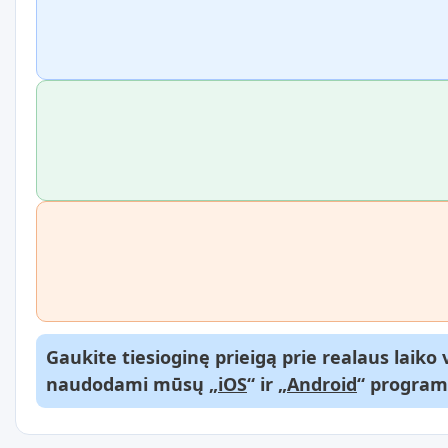
Gaukite tiesioginę prieigą prie realaus laik
naudodami mūsų „
iOS
“ ir „
Android
“ program