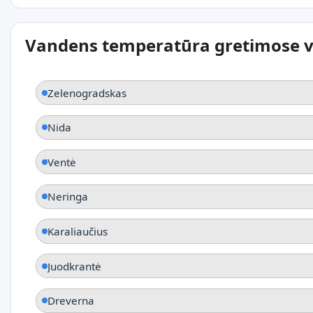
Vandens temperatūra gretimose v
Zelenogradskas
Nida
Ventė
Neringa
Karaliaučius
Juodkrantė
Dreverna