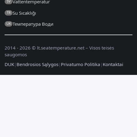
Vattentemperatur
SV
Su Sıcaklığı
TR
Температура Води
UK
2014 - 2026 © lt.seatemperature.net – Visos teisės
saugomos
DUK
|
Bendrosios Sąlygos
|
Privatumo Politika
|
Kontaktai