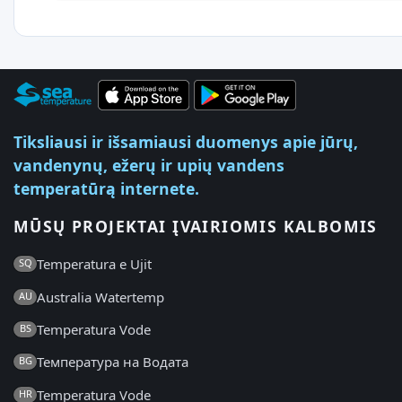
Tiksliausi ir išsamiausi duomenys apie jūrų,
vandenynų, ežerų ir upių vandens
temperatūrą internete.
MŪSŲ PROJEKTAI ĮVAIRIOMIS KALBOMIS
Temperatura e Ujit
SQ
Australia Watertemp
AU
Temperatura Vode
BS
Температура на Водата
BG
Temperatura Vode
HR