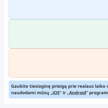
Gaukite tiesioginę prieigą prie realaus laik
naudodami mūsų „
iOS
“ ir „
Android
“ program