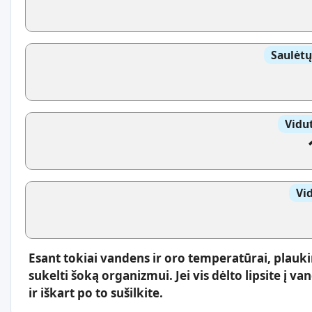
Saulėtų
Vidut
Vi
Esant tokiai vandens ir oro temperatūrai, plaukim
sukelti šoką organizmui. Jei vis dėlto lipsite į va
ir iškart po to sušilkite.