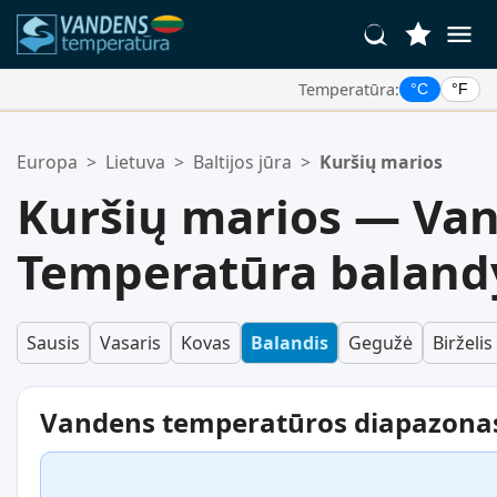
Temperatūra:
°C
°F
Jūsų Mėgstamiausios Vietos:
Europa
>
Lietuva
>
Baltijos jūra
>
Kuršių marios
Jūsų mėgstamiausių sąrašas yra tuščias.
Kuršių marios — Va
Temperatūra baland
Sausis
Vasaris
Kovas
Balandis
Gegužė
Birželis
Vandens temperatūros diapazona