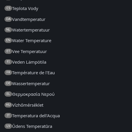
Teplota Vody
CS
Vandtemperatur
DA
Watertemperatuur
NL
Water Temperature
EN
Vee Temperatuur
ET
Veden Lämpötila
FI
Température de l'Eau
FR
Wassertemperatur
DE
Θερμοκρασία Νερού
EL
Vízhőmérséklet
HU
Temperatura dell'Acqua
IT
Ūdens Temperatūra
LV