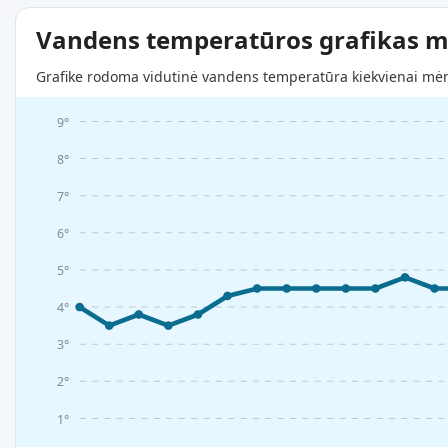
Vandens temperatūros grafikas m
Grafike rodoma vidutinė vandens temperatūra kiekvienai mėne
9°
8°
7°
6°
5°
4°
3°
2°
1°