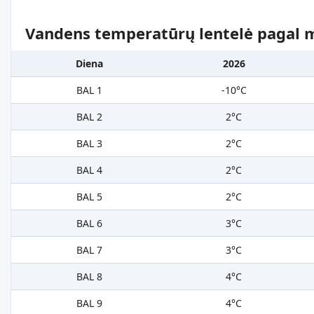
Vandens temperatūrų lentelė pagal 
Diena
2026
BAL 1
-10°C
BAL 2
2°C
BAL 3
2°C
BAL 4
2°C
BAL 5
2°C
BAL 6
3°C
BAL 7
3°C
BAL 8
4°C
BAL 9
4°C