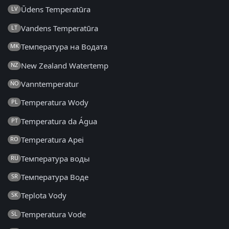
Ūdens Temperatūra
LV
Vandens Temperatūra
LT
Температура на Водата
MK
New Zealand Watertemp
NZ
Vanntemperatur
NO
Temperatura Wody
PL
Temperatura da Água
PT
Temperatura Apei
RO
Температура воды
RU
Температура Воде
SR
Teplota Vody
SK
Temperatura Vode
SL