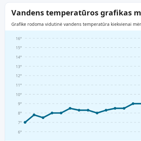
Vandens temperatūros grafikas m
Grafike rodoma vidutinė vandens temperatūra kiekvienai mėne
16°
15°
14°
13°
12°
11°
10°
9°
8°
7°
6°