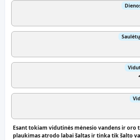
Dienos
Saulėtų
Vidut
Vi
Esant tokiam vidutinės mėnesio vandens ir oro 
plaukimas atrodo labai šaltas ir tinka tik šalt