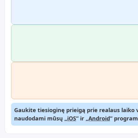
Gaukite tiesioginę prieigą prie realaus laik
naudodami mūsų „
iOS
“ ir „
Android
“ program