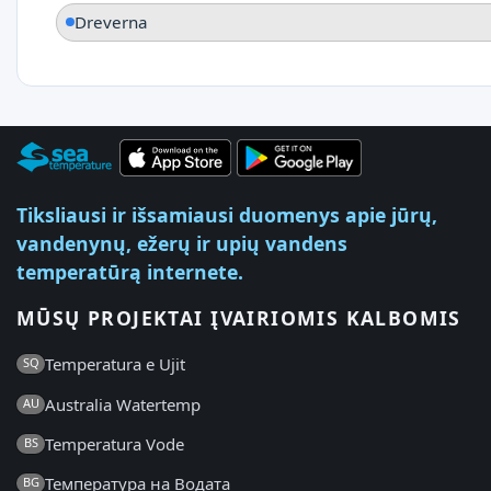
Dreverna
Tiksliausi ir išsamiausi duomenys apie jūrų,
vandenynų, ežerų ir upių vandens
temperatūrą internete.
MŪSŲ PROJEKTAI ĮVAIRIOMIS KALBOMIS
Temperatura e Ujit
SQ
Australia Watertemp
AU
Temperatura Vode
BS
Температура на Водата
BG