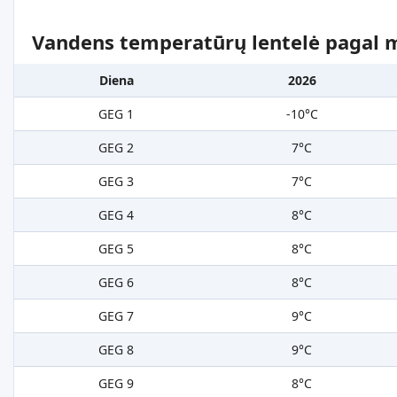
Vandens temperatūrų lentelė pagal 
Diena
2026
GEG 1
-10°C
GEG 2
7°C
GEG 3
7°C
GEG 4
8°C
GEG 5
8°C
GEG 6
8°C
GEG 7
9°C
GEG 8
9°C
GEG 9
8°C