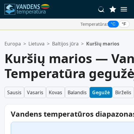
Temperatūra:
°C
°F
Jūsų Mėgstamiausios Vietos:
Europa
>
Lietuva
>
Baltijos jūra
>
Kuršių marios
Jūsų mėgstamiausių sąrašas yra tuščias.
Kuršių marios — Va
Temperatūra gegužė
Sausis
Vasaris
Kovas
Balandis
Gegužė
Birželis
Vandens temperatūros diapazona