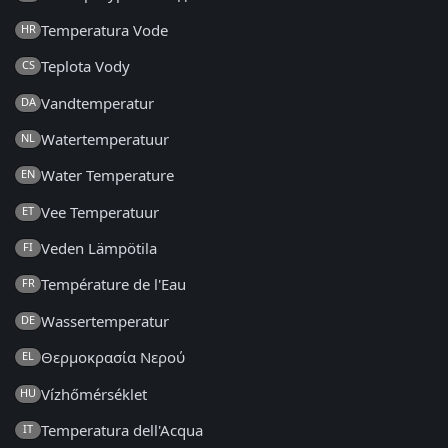
Temperatura Vode
HR
Teplota Vody
CS
Vandtemperatur
DA
Watertemperatuur
NL
Water Temperature
EN
Vee Temperatuur
ET
Veden Lämpötila
FI
Température de l'Eau
FR
Wassertemperatur
DE
Θερμοκρασία Νερού
EL
Vízhőmérséklet
HU
Temperatura dell'Acqua
IT