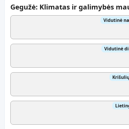
Gegužė: Klimatas ir galimybės ma
Vidutinė n
Vidutinė d
Krišuli
Lietin