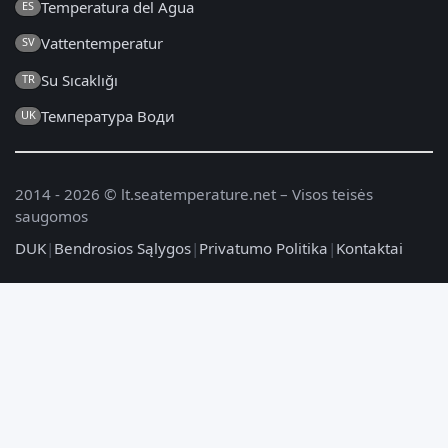
Temperatura del Agua
ES
Vattentemperatur
SV
Su Sıcaklığı
TR
Температура Води
UK
2014 - 2026 © lt.seatemperature.net – Visos teisės
saugomos
DUK
|
Bendrosios Sąlygos
|
Privatumo Politika
|
Kontaktai