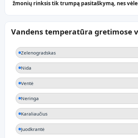
žmonių rinksis tik trumpą pasitaškymą, nes vėlesn
Vandens temperatūra gretimose v
Zelenogradskas
Nida
Ventė
Neringa
Karaliaučius
Juodkrantė