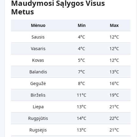
Maudymosi Sąlygos Visus
Metus
Mėnuo
Min
Max
Sausis
4°C
12°C
Vasaris
4°C
12°C
Kovas
5°C
12°C
Balandis
7°C
13°C
Gegužė
8°C
16°C
Birželis
11°C
19°C
Liepa
13°C
21°C
Rugpjūtis
14°C
22°C
Rugsėjis
13°C
21°C