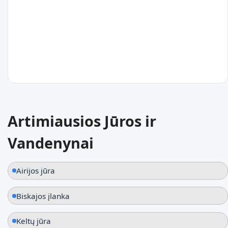
Lee-on-the-Solent
Jungtinė Karalystė
21
°C
Artimiausios Jūros ir
Portsmutas
Vandenynai
Jungtinė Karalystė
Airijos jūra
Biskajos įlanka
Keltų jūra