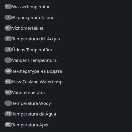
Wassertemperatur
DE
Θερμοκρασία Νερού
EL
Vízhőmérséklet
HU
Temperatura dell'Acqua
IT
Ūdens Temperatūra
LV
Vandens Temperatūra
LT
Температура на Водата
MK
New Zealand Watertemp
NZ
Vanntemperatur
NO
Temperatura Wody
PL
Temperatura da Água
PT
Temperatura Apei
RO