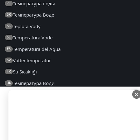
Температура воды
RU
Температура Воде
SR
Teplota Vody
SK
Temperatura Vode
SL
Temperatura del Agua
ES
Vattentemperatur
SV
Su Sıcaklığı
TR
Температура Води
UK
×
×
2014 - 2026 © lt.seatemperature.net – Visos teisės
saugomos
DUK
|
Bendrosios Sąlygos
|
Privatumo Politika
|
Kontaktai