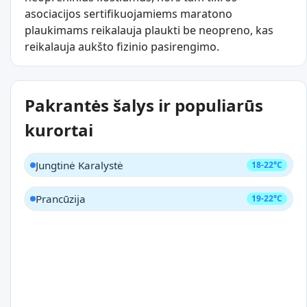
asociacijos sertifikuojamiems maratono
plaukimams reikalauja plaukti be neopreno, kas
reikalauja aukšto fizinio pasirengimo.
Pakrantės šalys ir populiarūs
kurortai
Jungtinė Karalystė
18-22°C
Prancūzija
19-22°C