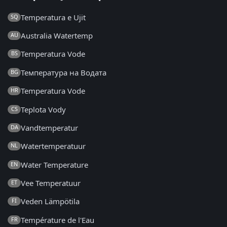
Temperatura e Ujit
SQ
Australia Watertemp
AU
Temperatura Vode
BS
Температура на Водата
BG
Temperatura Vode
HR
Teplota Vody
CS
Vandtemperatur
DA
Watertemperatuur
NL
Water Temperature
EN
Vee Temperatuur
ET
Veden Lämpötila
FI
Température de l'Eau
FR