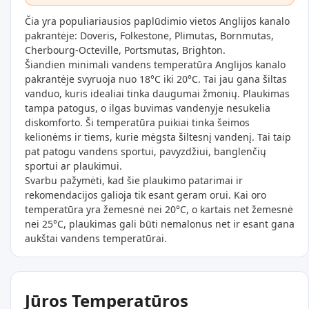
Čia yra populiariausios paplūdimio vietos Anglijos kanalo
pakrantėje: Doveris, Folkestone, Plimutas, Bornmutas,
Cherbourg-Octeville, Portsmutas, Brighton.
Šiandien minimali vandens temperatūra Anglijos kanalo
pakrantėje svyruoja nuo 18°C iki 20°C. Tai jau gana šiltas
vanduo, kuris idealiai tinka daugumai žmonių. Plaukimas
tampa patogus, o ilgas buvimas vandenyje nesukelia
diskomforto. Ši temperatūra puikiai tinka šeimos
kelionėms ir tiems, kurie mėgsta šiltesnį vandenį. Tai taip
pat patogu vandens sportui, pavyzdžiui, banglenčių
sportui ar plaukimui.
Svarbu pažymėti, kad šie plaukimo patarimai ir
rekomendacijos galioja tik esant geram orui. Kai oro
temperatūra yra žemesnė nei 20°C, o kartais net žemesnė
nei 25°C, plaukimas gali būti nemalonus net ir esant gana
aukštai vandens temperatūrai.
Jūros Temperatūros