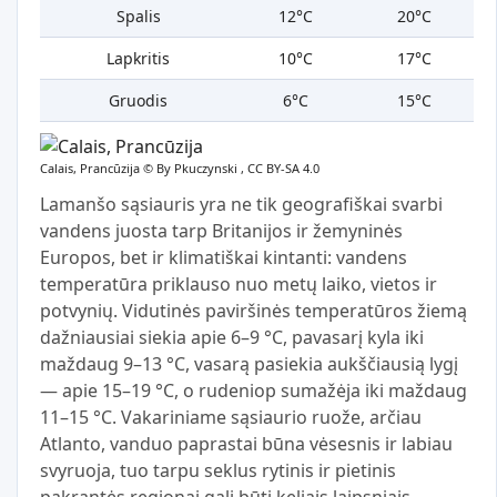
Spalis
12°C
20°C
Lapkritis
10°C
17°C
Gruodis
6°C
15°C
Calais, Prancūzija ©
By Pkuczynski , CC BY-SA 4.0
Lamanšo sąsiauris yra ne tik geografiškai svarbi
vandens juosta tarp Britanijos ir žemyninės
Europos, bet ir klimatiškai kintanti: vandens
temperatūra priklauso nuo metų laiko, vietos ir
potvynių. Vidutinės paviršinės temperatūros žiemą
dažniausiai siekia apie 6–9 °C, pavasarį kyla iki
maždaug 9–13 °C, vasarą pasiekia aukščiausią lygį
— apie 15–19 °C, o rudeniop sumažėja iki maždaug
11–15 °C. Vakariniame sąsiaurio ruože, arčiau
Atlanto, vanduo paprastai būna vėsesnis ir labiau
svyruoja, tuo tarpu seklus rytinis ir pietinis