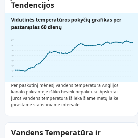
Tendencijos
Vidutinės temperatūros pokyčių grafikas per
pastarąsias 60 dienų
21°
20°
19°
18°
17°
16°
15°
14°
Per paskutinį mėnesį vandens temperatūra Anglijos
kanalo pakrantėje išliko beveik nepakitusi. Apskritai
jūros vandens temperatūra išlieka šiame metų laike
įprastame statistiniame intervale.
Vandens Temperatūra ir