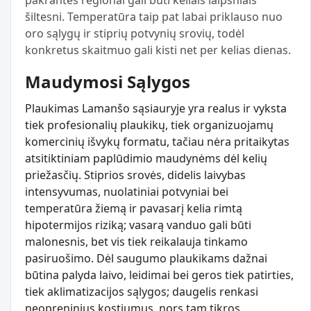
pakrantės regionai gali būti keliais laipsniais
šiltesni. Temperatūra taip pat labai priklauso nuo
oro sąlygų ir stiprių potvynių srovių, todėl
konkretus skaitmuo gali kisti net per kelias dienas.
Maudymosi Sąlygos
Plaukimas Lamanšo sąsiauryje yra realus ir vyksta
tiek profesionalių plaukikų, tiek organizuojamų
komercinių išvykų formatu, tačiau nėra pritaikytas
atsitiktiniam paplūdimio maudynėms dėl kelių
priežasčių. Stiprios srovės, didelis laivybas
intensyvumas, nuolatiniai potvyniai bei
temperatūra žiemą ir pavasarį kelia rimtą
hipotermijos riziką; vasarą vanduo gali būti
malonesnis, bet vis tiek reikalauja tinkamo
pasiruošimo. Dėl saugumo plaukikams dažnai
būtina palyda laivo, leidimai bei geros tiek patirties,
tiek aklimatizacijos sąlygos; daugelis renkasi
neopreninius kostiumus, nors tam tikros