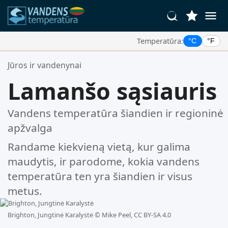
Temperatūra:
°C
°F
Jūsų Mėgstamiausios Vietos:
Jūros ir vandenynai
Jūsų mėgstamiausių sąrašas yra tuščias.
Lamanšo sąsiauris
Vandens temperatūra šiandien ir regioninė
apžvalga
Randame kiekvieną vietą, kur galima
maudytis, ir parodome, kokia vandens
temperatūra ten yra šiandien ir visus
metus.
Brighton, Jungtinė Karalystė ©
Mike Peel, CC BY-SA 4.0