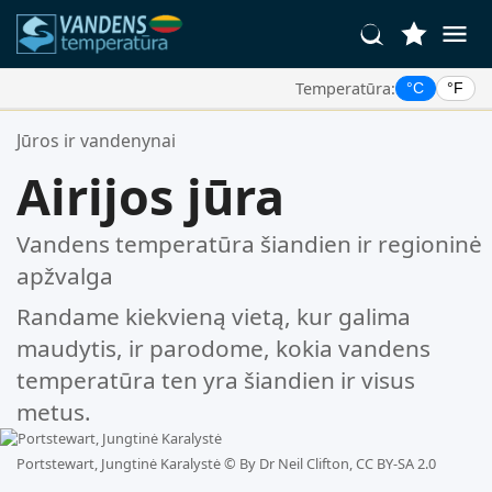
Temperatūra:
°C
°F
Jūsų Mėgstamiausios Vietos:
Jūros ir vandenynai
Jūsų mėgstamiausių sąrašas yra tuščias.
Airijos jūra
Vandens temperatūra šiandien ir regioninė
apžvalga
Randame kiekvieną vietą, kur galima
maudytis, ir parodome, kokia vandens
temperatūra ten yra šiandien ir visus
metus.
Portstewart, Jungtinė Karalystė ©
By Dr Neil Clifton, CC BY-SA 2.0