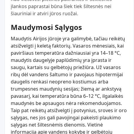
įlankos paprastai būna šiek tiek šiltesnės nei
šiauriniai ir atviri jūros ruožai.
Maudymosi Sąlygos
Maudytis Airijos jūroje yra galimybė, tačiau reikėtų
atsižvelgti į keletą faktorių. Vasaros mėnesiais, kai
paviršiaus temperatūra dažniausiai yra 14–18 °C,
maudytis daugelyje paplūdimių yra įprasta ir
saugu, kartais su gelbėtojų priežiūra. Už vasaros
ribų dėl vandens šaltumo ir pavojaus hipotermijai
daugelis renkasi neopreno kostiumus arba
trumpesnes maudynių sesijas; žiemą ar ankstyvą
pavasarį, kai temperatūra būna 6–12 °C, ilgalaikės
maudynės be apsaugos nėra rekomenduojamos.
Taip pat reikėtų atsižvelgti į potvynius, sroves ir oro
sąlygas, nes jos gali pavojingai pakeisti plaukimo
sąlygas net šiltesnėmis dienomis. Vietinė
informacija apie vandens kokybę ir gelbėtojų