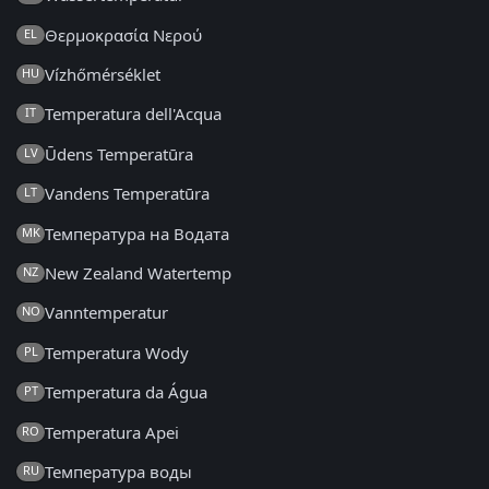
Θερμοκρασία Νερού
EL
Vízhőmérséklet
HU
Temperatura dell'Acqua
IT
Ūdens Temperatūra
LV
Vandens Temperatūra
LT
Температура на Водата
MK
New Zealand Watertemp
NZ
Vanntemperatur
NO
Temperatura Wody
PL
Temperatura da Água
PT
Temperatura Apei
RO
Температура воды
RU