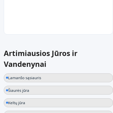
Wexford
Airija
17
°C
Artimiausios Jūros ir
Malahide
Vandenynai
Airija
Lamanšo sąsiauris
Šiaurės jūra
Keltų jūra