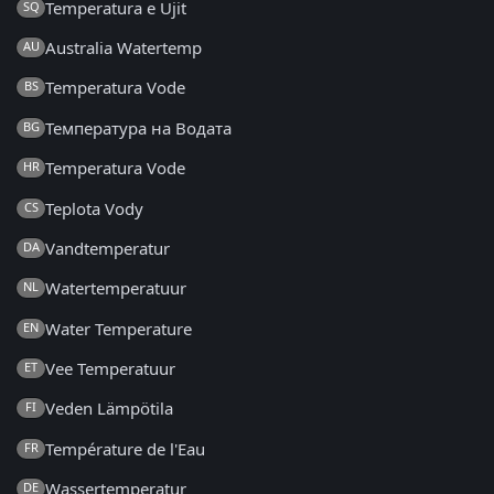
Temperatura e Ujit
SQ
Australia Watertemp
AU
Temperatura Vode
BS
Температура на Водата
BG
Temperatura Vode
HR
Teplota Vody
CS
Vandtemperatur
DA
Watertemperatuur
NL
Water Temperature
EN
Vee Temperatuur
ET
Veden Lämpötila
FI
Température de l'Eau
FR
Wassertemperatur
DE