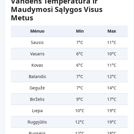
Vandens Temperatūra ir
Maudymosi Sąlygos Visus
Metus
Mėnuo
Min
Max
Sausis
7°C
11°C
Vasaris
6°C
10°C
Kovas
6°C
11°C
Balandis
7°C
12°C
Gegužė
7°C
14°C
Birželis
9°C
17°C
Liepa
10°C
19°C
Rugpjūtis
12°C
19°C
Rugsėjis
12°C
18°C