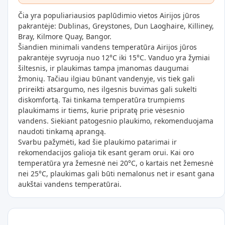
Čia yra populiariausios paplūdimio vietos Airijos jūros
pakrantėje: Dublinas, Greystones, Dun Laoghaire, Killiney,
Bray, Kilmore Quay, Bangor.
Šiandien minimali vandens temperatūra Airijos jūros
pakrantėje svyruoja nuo 12°C iki 15°C. Vanduo yra žymiai
šiltesnis, ir plaukimas tampa įmanomas daugumai
žmonių. Tačiau ilgiau būnant vandenyje, vis tiek gali
prireikti atsargumo, nes ilgesnis buvimas gali sukelti
diskomfortą. Tai tinkama temperatūra trumpiems
plaukimams ir tiems, kurie pripratę prie vėsesnio
vandens. Siekiant patogesnio plaukimo, rekomenduojama
naudoti tinkamą aprangą.
Svarbu pažymėti, kad šie plaukimo patarimai ir
rekomendacijos galioja tik esant geram orui. Kai oro
temperatūra yra žemesnė nei 20°C, o kartais net žemesnė
nei 25°C, plaukimas gali būti nemalonus net ir esant gana
aukštai vandens temperatūrai.