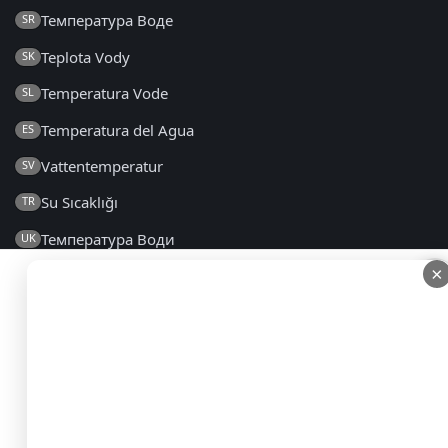
Температура Воде
SR
Teplota Vody
SK
Temperatura Vode
SL
Temperatura del Agua
ES
Vattentemperatur
SV
Su Sıcaklığı
TR
Температура Води
UK
×
×
2014 - 2026 © lt.seatemperature.net – Visos teisės
saugomos
DUK
|
Bendrosios Sąlygos
|
Privatumo Politika
|
Kontaktai