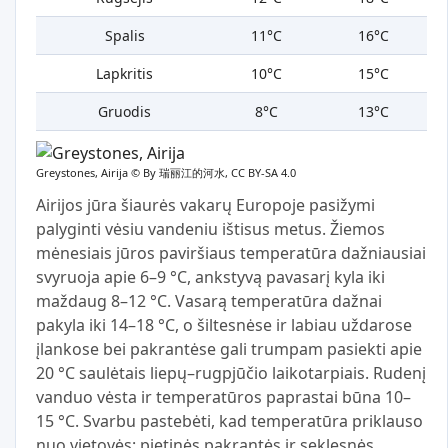
Spalis
11°C
16°C
Lapkritis
10°C
15°C
Gruodis
8°C
13°C
Greystones, Airija ©
By 瑞丽江的河水, CC BY-SA 4.0
Airijos jūra šiaurės vakarų Europoje pasižymi
palyginti vėsiu vandeniu ištisus metus. Žiemos
mėnesiais jūros paviršiaus temperatūra dažniausiai
svyruoja apie 6–9 °C, ankstyvą pavasarį kyla iki
maždaug 8–12 °C. Vasarą temperatūra dažnai
pakyla iki 14–18 °C, o šiltesnėse ir labiau uždarose
įlankose bei pakrantėse gali trumpam pasiekti apie
20 °C saulėtais liepų–rugpjūčio laikotarpiais. Rudenį
vanduo vėsta ir temperatūros paprastai būna 10–
15 °C. Svarbu pastebėti, kad temperatūra priklauso
nuo vietovės: pietinės pakrantės ir seklesnės