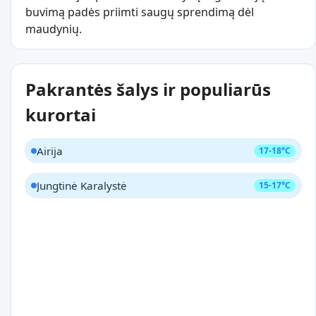
buvimą padės priimti saugų sprendimą dėl
maudynių.
Pakrantės šalys ir populiarūs
kurortai
Airija
17-18°C
Jungtinė Karalystė
15-17°C